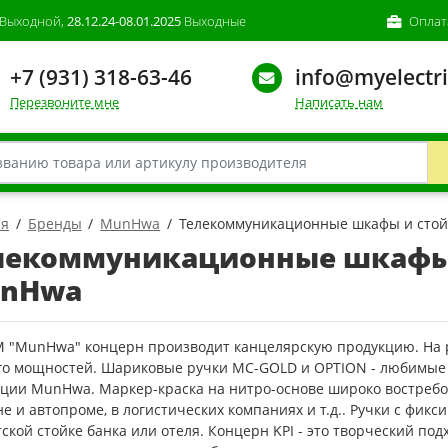
Выходной,
28.12.24-08.01.2025
Выходные
Оплат
+7 (931) 318-63-46
info@myelectri
Перезвоните мне
Написать нам
ая
Бренды
MunHwa
Телекоммуникационные шкафы и сто
лекоммуникационные шкафы 
nHwa
М "MunHwa" концерн производит канцелярскую продукцию. На р
его мощностей. Шариковые ручки MC-GOLD и OPTION - любимы
кции MunHwa. Маркер-краска на нитро-основе широко востребо
е и автопроме, в логистических компаниях и т.д.. Ручки с фик
ской стойке банка или отеля. Концерн KPI - это творческий по