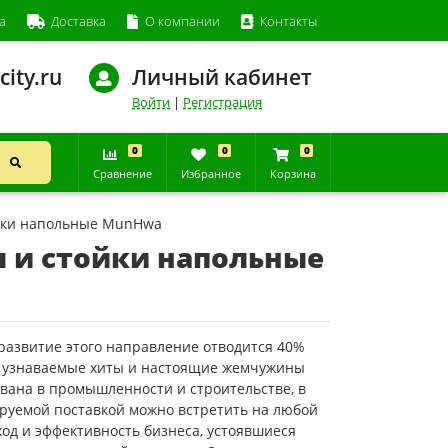
а
Доставка
О компании
Контакты
city.ru
Личный кабинет
Войти
|
Регистрация
0
0
0
Сравнение
Избранное
Корзина
йки напольные MunHwa
и стойки напольные
азвитие этого направление отводится 40%
е узнаваемые хиты и настоящие жемчужины
вана в промышленности и строительстве, в
сируемой поставкой можно встретить на любой
дход и эффективность бизнеса, устоявшиеся