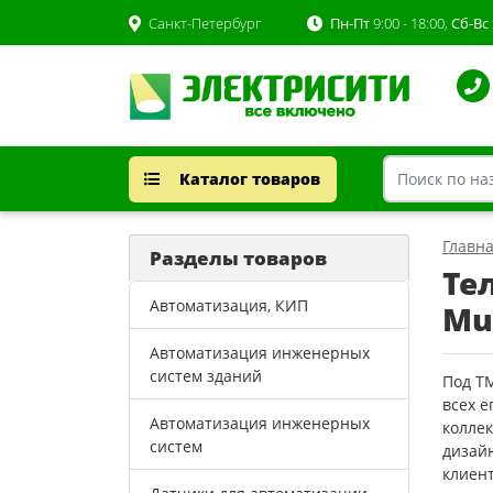
Санкт-Петербург
Пн-Пт
9:00 - 18:00,
Сб-Вс
Каталог товаров
Главн
Разделы товаров
Те
Автоматизация, КИП
Mu
Автоматизация инженерных
систем зданий
Под Т
всех 
Автоматизация инженерных
колле
систем
дизайн
клиент