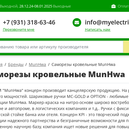
Выходной,
28.12.24-08.01.2025
Выходные
Оплат
+7 (931) 318-63-46
info@myelectri
Перезвоните мне
Написать нам
ая
Бренды
MunHwa
Саморезы кровельные MunHwa
морезы кровельные MunHwa
М "MunHwa" концерн производит канцелярскую продукцию. На р
его мощностей. Шариковые ручки MC-GOLD и OPTION - любимы
кции MunHwa. Маркер-краска на нитро-основе широко востребо
е и автопроме, в логистических компаниях и т.д.. Ручки с фик
ской стойке банка или отеля. Концерн KPI - это творческий по
ции надежного партнерства и безграничные возможности для п
венную научную базу, компания ищет новые решения для повы