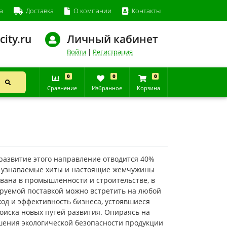
а
Доставка
О компании
Контакты
city.ru
Личный кабинет
Войти
|
Регистрация
0
0
0
Сравнение
Избранное
Корзина
азвитие этого направление отводится 40%
е узнаваемые хиты и настоящие жемчужины
вана в промышленности и строительстве, в
сируемой поставкой можно встретить на любой
дход и эффективность бизнеса, устоявшиеся
оиска новых путей развития. Опираясь на
шения экологической безопасности продукции