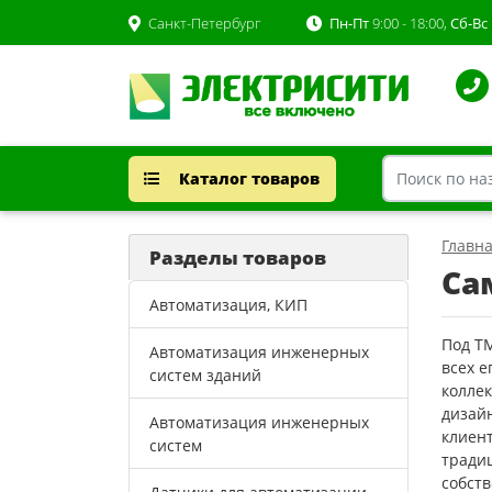
Санкт-Петербург
Пн-Пт
9:00 - 18:00,
Сб-Вс
Каталог товаров
Главн
Разделы товаров
Са
Автоматизация, КИП
Под Т
Автоматизация инженерных
всех 
систем зданий
колле
дизайн
Автоматизация инженерных
клиент
систем
тради
собст