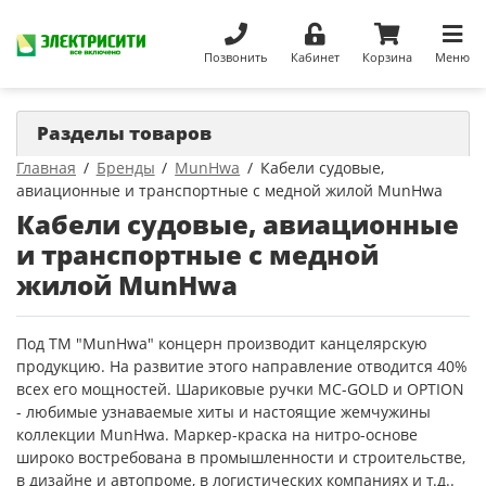
Позвонить
Кабинет
Корзина
Меню
Разделы товаров
Главная
Бренды
MunHwa
Кабели судовые,
авиационные и транспортные с медной жилой MunHwa
Кабели судовые, авиационные
и транспортные с медной
жилой MunHwa
Под ТМ "MunHwa" концерн производит канцелярскую
продукцию. На развитие этого направление отводится 40%
всех его мощностей. Шариковые ручки MC-GOLD и OPTION
- любимые узнаваемые хиты и настоящие жемчужины
коллекции MunHwa. Маркер-краска на нитро-основе
широко востребована в промышленности и строительстве,
в дизайне и автопроме, в логистических компаниях и т.д..