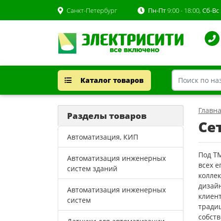
Санкт-Петербург
Пн-Пт
9:00 - 18:00,
Сб-Вс
Каталог товаров
Главн
Разделы товаров
Се
Автоматизация, КИП
Под Т
Автоматизация инженерных
всех 
систем зданий
колле
дизайн
Автоматизация инженерных
клиент
систем
тради
собст