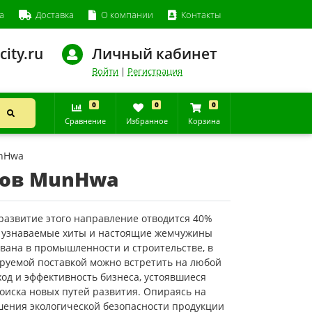
а
Доставка
О компании
Контакты
city.ru
Личный кабинет
Войти
|
Регистрация
0
0
0
Сравнение
Избранное
Корзина
unHwa
ков MunHwa
азвитие этого направление отводится 40%
е узнаваемые хиты и настоящие жемчужины
вана в промышленности и строительстве, в
сируемой поставкой можно встретить на любой
дход и эффективность бизнеса, устоявшиеся
оиска новых путей развития. Опираясь на
шения экологической безопасности продукции