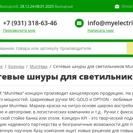
Выходной,
28.12.24-08.01.2025
Выходные
Оплат
+7 (931) 318-63-46
info@myelectri
Перезвоните мне
Написать нам
ая
Бренды
MunHwa
Сетевые шнуры для светильников M
тевые шнуры для светильни
М "MunHwa" концерн производит канцелярскую продукцию. На р
его мощностей. Шариковые ручки MC-GOLD и OPTION - любимы
кции MunHwa. Маркер-краска на нитро-основе широко востребо
е и автопроме, в логистических компаниях и т.д.. Ручки с фик
ской стойке банка или отеля. Концерн KPI - это творческий по
ции надежного партнерства и безграничные возможности для п
венную научную базу, компания ищет новые решения для повы