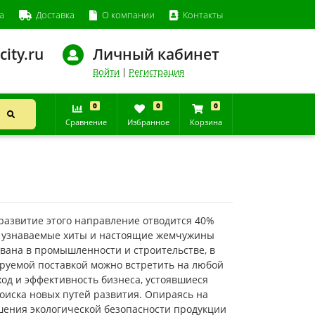
а
Доставка
О компании
Контакты
city.ru
Личный кабинет
Войти
|
Регистрация
0
0
0
Сравнение
Избранное
Корзина
азвитие этого направление отводится 40%
е узнаваемые хиты и настоящие жемчужины
вана в промышленности и строительстве, в
сируемой поставкой можно встретить на любой
дход и эффективность бизнеса, устоявшиеся
оиска новых путей развития. Опираясь на
шения экологической безопасности продукции