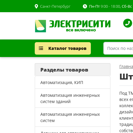
Санкт-Петербург
Пн-Пт
9:00 - 18:00,
Сб-Вс
Каталог товаров
Главн
Разделы товаров
Шт
Автоматизация, КИП
Под Т
Автоматизация инженерных
всех 
систем зданий
колле
дизайн
Автоматизация инженерных
клиент
систем
тради
собст