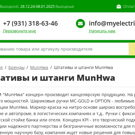
Выходной,
28.12.24-08.01.2025
Выходные
Оплат
+7 (931) 318-63-46
info@myelectri
Перезвоните мне
Написать нам
ая
Бренды
MunHwa
Штативы и штанги MunHwa
ативы и штанги MunHwa
М "MunHwa" концерн производит канцелярскую продукцию. На р
его мощностей. Шариковые ручки MC-GOLD и OPTION - любимы
кции MunHwa. Маркер-краска на нитро-основе широко востребо
е и автопроме, в логистических компаниях и т.д.. Ручки с фик
ской стойке банка или отеля. Концерн KPI - это творческий по
ции надежного партнерства и безграничные возможности для п
венную научную базу, компания ищет новые решения для повы