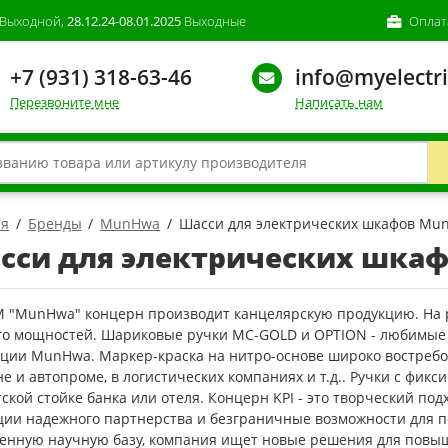
Выходной,
28.12.24-08.01.2025
Выходные
Оплат
+7 (931) 318-63-46
info@myelectri
Перезвоните мне
Написать нам
ая
Бренды
MunHwa
Шасси для электрических шкафов Mu
сси для электрических шка
М "MunHwa" концерн производит канцелярскую продукцию. На р
его мощностей. Шариковые ручки MC-GOLD и OPTION - любимы
кции MunHwa. Маркер-краска на нитро-основе широко востребо
е и автопроме, в логистических компаниях и т.д.. Ручки с фик
ской стойке банка или отеля. Концерн KPI - это творческий по
ции надежного партнерства и безграничные возможности для п
венную научную базу, компания ищет новые решения для повы