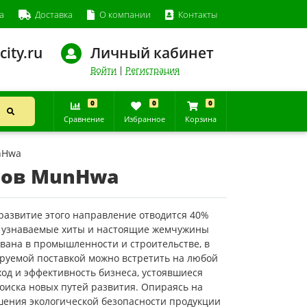
а
Доставка
О компании
Контакты
city.ru
Личный кабинет
Войти
|
Регистрация
0
0
0
Сравнение
Избранное
Корзина
nHwa
фов MunHwa
азвитие этого направление отводится 40%
е узнаваемые хиты и настоящие жемчужины
вана в промышленности и строительстве, в
сируемой поставкой можно встретить на любой
дход и эффективность бизнеса, устоявшиеся
оиска новых путей развития. Опираясь на
шения экологической безопасности продукции