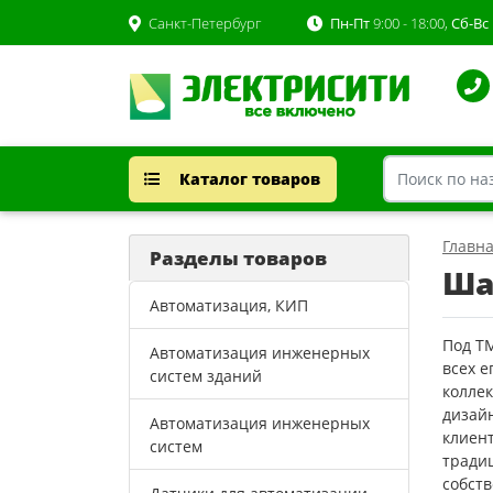
Санкт-Петербург
Пн-Пт
9:00 - 18:00,
Сб-Вс
Каталог товаров
Главн
Разделы товаров
Ша
Автоматизация, КИП
Под Т
Автоматизация инженерных
всех 
систем зданий
колле
дизайн
Автоматизация инженерных
клиент
систем
тради
собст