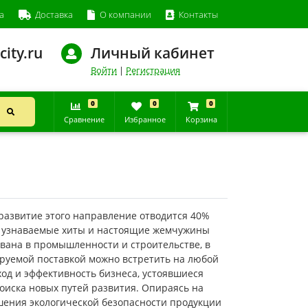
а
Доставка
О компании
Контакты
city.ru
Личный кабинет
Войти
|
Регистрация
0
0
0
Сравнение
Избранное
Корзина
азвитие этого направление отводится 40%
е узнаваемые хиты и настоящие жемчужины
вана в промышленности и строительстве, в
сируемой поставкой можно встретить на любой
дход и эффективность бизнеса, устоявшиеся
оиска новых путей развития. Опираясь на
шения экологической безопасности продукции