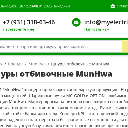
Выходной,
28.12.24-08.01.2025
Выходные
Оплат
+7 (931) 318-63-46
info@myelectri
Перезвоните мне
Написать нам
ая
Бренды
MunHwa
Шнуры отбивочные MunHwa
уры отбивочные MunHwa
М "MunHwa" концерн производит канцелярскую продукцию. На р
его мощностей. Шариковые ручки MC-GOLD и OPTION - любимы
кции MunHwa. Маркер-краска на нитро-основе широко востребо
е и автопроме, в логистических компаниях и т.д.. Ручки с фик
ской стойке банка или отеля. Концерн KPI - это творческий по
ции надежного партнерства и безграничные возможности для п
венную научную базу, компания ищет новые решения для повы