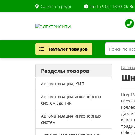
Санкт-Петербург
Пн-Пт
9:00 - 18:00,
Сб-Вс
Каталог товаров
Главн
Разделы товаров
Шн
Автоматизация, КИП
Под Т
Автоматизация инженерных
всех 
систем зданий
колле
дизайн
Автоматизация инженерных
клиент
систем
тради
собст