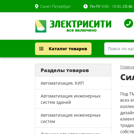
Санкт-Петербург
Пн-Пт
9:00 - 18:00,
Сб-Вс
Каталог товаров
Главн
Разделы товаров
Си
Автоматизация, КИП
Под Т
Автоматизация инженерных
всех 
систем зданий
колле
дизайн
Автоматизация инженерных
клиент
систем
тради
собст