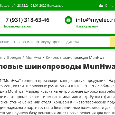
Выходной,
28.12.24-08.01.2025
Выходные
Оплат
+7 (931) 318-63-46
info@myelectri
Перезвоните мне
Написать нам
ая
Бренды
MunHwa
Силовые шинопроводы MunHwa
ловые шинопроводы MunHw
М "MunHwa" концерн производит канцелярскую продукцию. На р
его мощностей. Шариковые ручки MC-GOLD и OPTION - любимы
кции MunHwa. Маркер-краска на нитро-основе широко востребо
е и автопроме, в логистических компаниях и т.д.. Ручки с фик
ской стойке банка или отеля. Концерн KPI - это творческий по
ции надежного партнерства и безграничные возможности для п
венную научную базу, компания ищет новые решения для повы