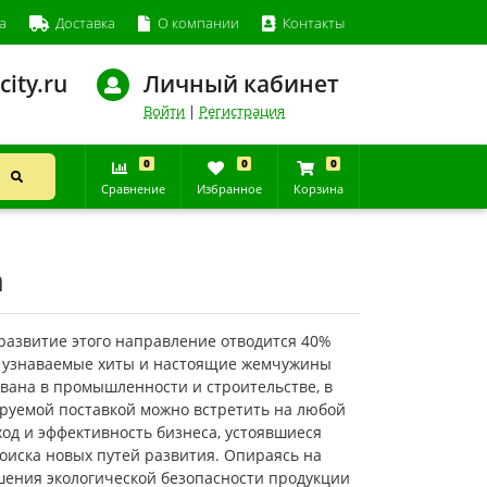
а
Доставка
О компании
Контакты
city.ru
Личный кабинет
Войти
|
Регистрация
0
0
0
Сравнение
Избранное
Корзина
a
азвитие этого направление отводится 40%
е узнаваемые хиты и настоящие жемчужины
вана в промышленности и строительстве, в
сируемой поставкой можно встретить на любой
дход и эффективность бизнеса, устоявшиеся
оиска новых путей развития. Опираясь на
шения экологической безопасности продукции