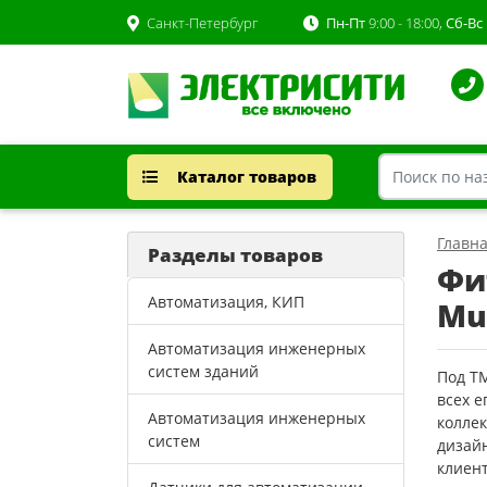
Санкт-Петербург
Пн-Пт
9:00 - 18:00,
Сб-Вс
Каталог товаров
Главн
Разделы товаров
Фи
Автоматизация, КИП
Mu
Автоматизация инженерных
систем зданий
Под Т
всех 
Автоматизация инженерных
колле
систем
дизайн
клиент