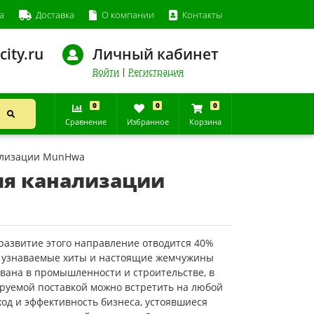
а
Доставка
О компании
Контакты
city.ru
Личный кабинет
Войти
|
Регистрация
0
0
0
Сравнение
Избранное
Корзина
ализации MunHwa
я канализации
азвитие этого направление отводится 40%
е узнаваемые хиты и настоящие жемчужины
вана в промышленности и строительстве, в
сируемой поставкой можно встретить на любой
дход и эффективность бизнеса, устоявшиеся