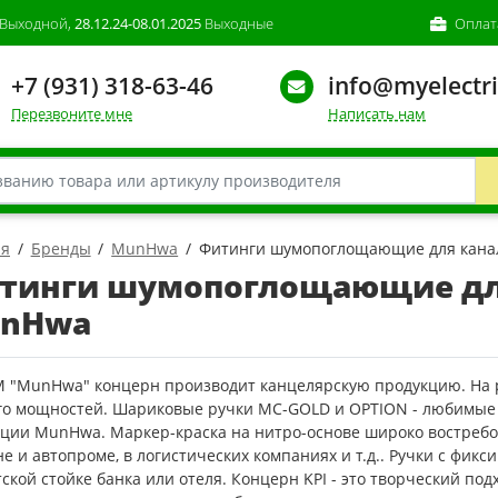
Выходной,
28.12.24-08.01.2025
Выходные
Оплат
+7 (931) 318-63-46
info@myelectri
Перезвоните мне
Написать нам
ая
Бренды
MunHwa
Фитинги шумопоглощающие для кан
тинги шумопоглощающие дл
nHwa
М "MunHwa" концерн производит канцелярскую продукцию. На р
его мощностей. Шариковые ручки MC-GOLD и OPTION - любимы
кции MunHwa. Маркер-краска на нитро-основе широко востребо
е и автопроме, в логистических компаниях и т.д.. Ручки с фик
ской стойке банка или отеля. Концерн KPI - это творческий по