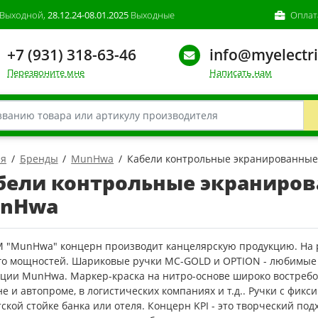
Выходной,
28.12.24-08.01.2025
Выходные
Оплат
+7 (931) 318-63-46
info@myelectri
Перезвоните мне
Написать нам
ая
Бренды
MunHwa
Кабели контрольные экранированные
бели контрольные экраниров
nHwa
М "MunHwa" концерн производит канцелярскую продукцию. На р
его мощностей. Шариковые ручки MC-GOLD и OPTION - любимы
кции MunHwa. Маркер-краска на нитро-основе широко востребо
е и автопроме, в логистических компаниях и т.д.. Ручки с фик
ской стойке банка или отеля. Концерн KPI - это творческий по