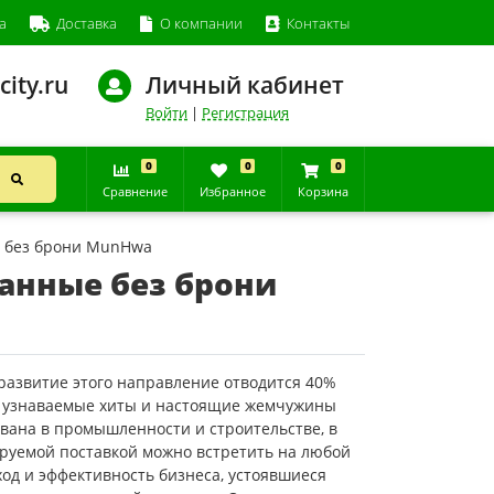
а
Доставка
О компании
Контакты
city.ru
Личный кабинет
Войти
|
Регистрация
0
0
0
Сравнение
Избранное
Корзина
 без брони MunHwa
анные без брони
азвитие этого направление отводится 40%
е узнаваемые хиты и настоящие жемчужины
вана в промышленности и строительстве, в
сируемой поставкой можно встретить на любой
дход и эффективность бизнеса, устоявшиеся