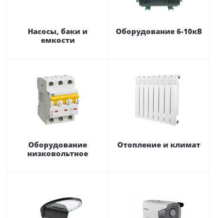
Насосы, баки и
Оборудование 6-10кВ
емкости
Оборудование
Отопление и климат
низковольтное