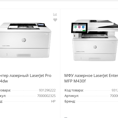
тер лазерный LaserJet Pro
МФУ лазерное LaserJet Enter
4dw
MFP M430f
товара:
931296222
Код товара:
931
кул:
7000002325
Артикул:
7000
д:
HP
Бренд: