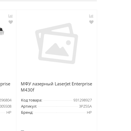
prise
МФУ лазерный LaserJet Enterprise
M430f
296804
Код товара:
931298927
005508
Артикул:
3PZ55A
HP
Бренд:
HP