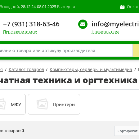
Выходной,
28.12.24-08.01.2025
Выходные
Оплат
+7 (931) 318-63-46
info@myelectri
Перезвоните мне
Написать нам
ая
Каталог товаров
Компьютеры, серверы и мультимедиа
чатная техника и оргтехника
МФУ
Принтеры
во товаров:
3
Сортироват