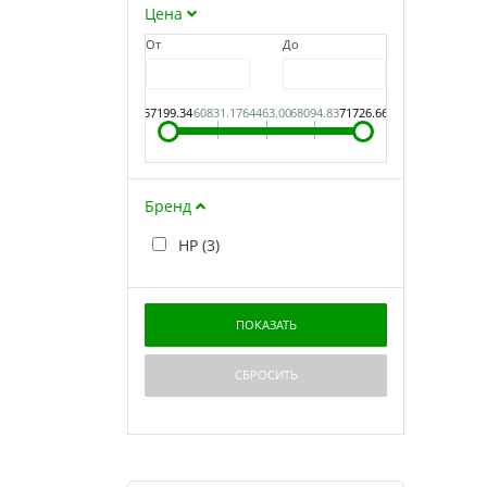
Цена
От
До
57199.34
60831.17
64463.00
68094.83
71726.66
Бренд
HP (
3
)