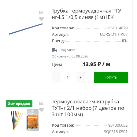
Трубка термоусадочная ТТУ
нг-LS 1/0,5 синяя (1м) IEK
Код товара:
931314879
Артикул:
UDRS-D1-1-K07
Бренд:
IEK
Под заказ
Обновлено 05.08.2026
13.95
/ м
Цена:
-
+
КУПИТЬ
Термоусаживаемая трубка
Хит продаж
ТУТнг 2/1 набор (7 цветов по
3 шт 100мм)
Код товара:
931306652
Артикул:
SQ0518-0501