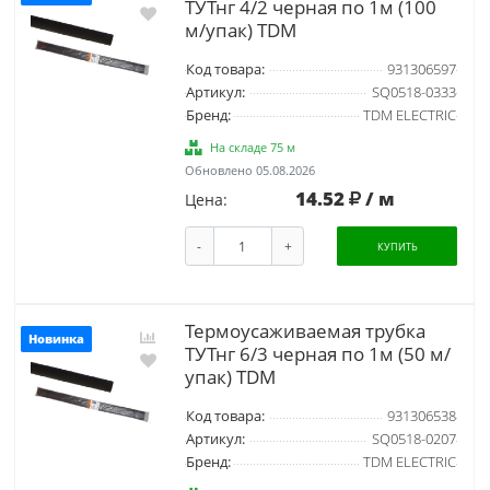
ТУТнг 4/2 черная по 1м (100
м/упак) TDM
Код товара:
931306597
Артикул:
SQ0518-0333
Бренд:
TDM ELECTRIC
На складе 75 м
Обновлено 05.08.2026
14.52
/ м
Цена:
-
+
КУПИТЬ
Термоусаживаемая трубка
Новинка
ТУТнг 6/3 черная по 1м (50 м/
упак) TDM
Код товара:
931306538
Артикул:
SQ0518-0207
Бренд:
TDM ELECTRIC