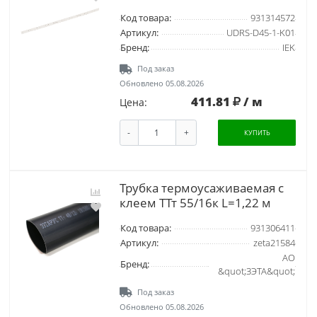
Код товара:
931314572
Артикул:
UDRS-D45-1-K01
Бренд:
IEK
Под заказ
Обновлено 05.08.2026
411.81
/ м
Цена:
-
+
КУПИТЬ
Трубка термоусаживаемая с
клеем ТТт 55/16к L=1,22 м
Код товара:
931306411
Артикул:
zeta21584
АО
Бренд:
&quot;ЗЭТА&quot;
Под заказ
Обновлено 05.08.2026