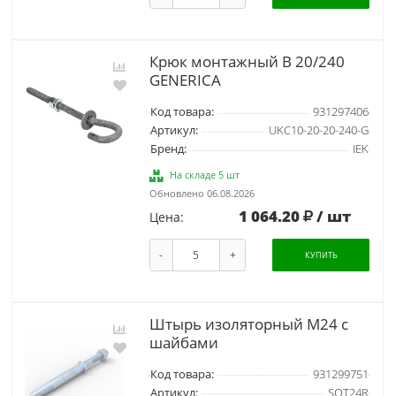
Крюк монтажный B 20/240
GENERICA
Код товара:
931297406
Артикул:
UKC10-20-20-240-G
Бренд:
IEK
На складе 5 шт
Обновлено 06.08.2026
1 064.20
/ шт
Цена:
-
+
КУПИТЬ
Штырь изоляторный M24 с
шайбами
Код товара:
931299751
Артикул:
SOT24R