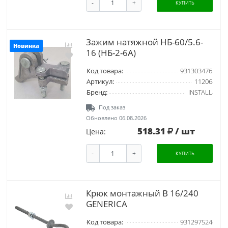
-
+
КУПИТЬ
Зажим натяжной НБ-60/5.6-
Новинка
16 (НБ-2-6А)
Код товара:
931303476
Артикул:
11206
Бренд:
INSTALL
Под заказ
Обновлено 06.08.2026
518.31
/ шт
Цена:
-
+
КУПИТЬ
Крюк монтажный B 16/240
GENERICA
Код товара:
931297524