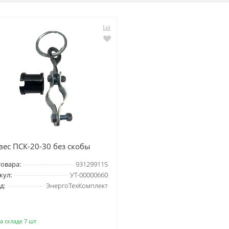
вес ПСК-20-30 без скобы
товара:
931299115
кул:
УТ-00000660
д:
ЭнергоТехКомплект
а складе 7 шт