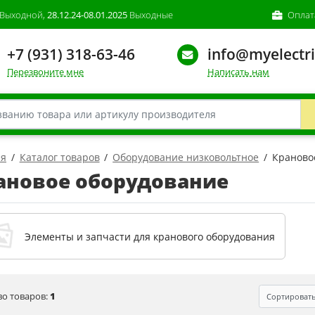
Выходной,
28.12.24-08.01.2025
Выходные
Оплат
+7 (931) 318-63-46
info@myelectri
Перезвоните мне
Написать нам
ая
Каталог товаров
Оборудование низковольтное
Краново
ановое оборудование
Элементы и запчасти для кранового оборудования
во товаров:
1
Сортироват