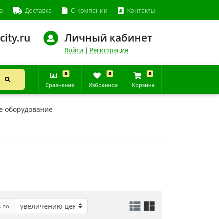
а
Доставка
О компании
Контакты
city.ru
Личный кабинет
Войти
|
Регистрация
0
0
0
Сравнение
Избранное
Корзина
е оборудование
ь по