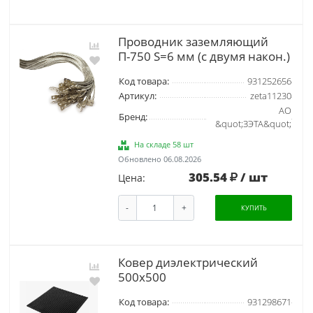
Проводник заземляющий
П-750 S=6 мм (с двумя након.)
Код товара:
931252656
Артикул:
zeta11230
АО
Бренд:
&quot;ЗЭТА&quot;
На складе 58 шт
Обновлено 06.08.2026
305.54
/ шт
Цена:
-
+
КУПИТЬ
Ковер диэлектрический
500х500
Код товара:
931298671