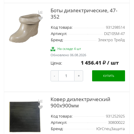
Боты диэлектрические, 47-
352
Код товара:
931298514
Артикул:
DIZ105M-47
Бренд:
Электро Трейд
На складе 4 шт
Обновлено 06.08.2026
1 456.41
/ шт
Цена:
-
+
КУПИТЬ
Ковер диэлектрический
900х900мм
Код товара:
931252925
Артикул:
30800022
Бренд:
ЮгСпецЗащита