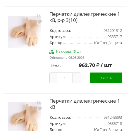
Перчатки диэлектрические 1
кВ, р-р 3(10)
Код товара:
931291312
Артикул:
9535717
Бренд:
ЮгСпецЗащита
На складе 15 шт
Обновлено 06.08.2026
962.70
/ шт
Цена:
-
+
КУПИТЬ
Перчатки диэлектрические 1
кВ
Код товара:
931248893
Артикул:
9535718
Бренд:
ЮгСпецЗащита