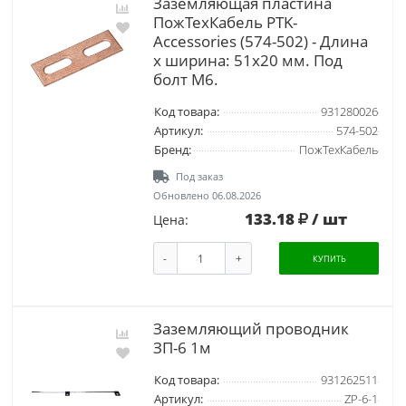
Заземляющая пластина
ПожТехКабель PTK-
Accessories (574-502) - Длина
х ширина: 51х20 мм. Под
болт М6.
Код товара:
931280026
Артикул:
574-502
Бренд:
ПожТехКабель
Под заказ
Обновлено 06.08.2026
133.18
/ шт
Цена:
-
+
КУПИТЬ
Заземляющий проводник
ЗП-6 1м
Код товара:
931262511
Артикул:
ZP-6-1