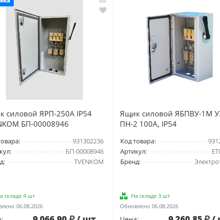
нка
к силовой ЯРП-250А IP54
Ящик силовой ЯБПВУ-1М У3
NKOM БП-00008946
ПН-2 100А, IP54
товара:
931302236
Код товара:
931
кул:
БП-00008946
Артикул:
ET
д:
TVENKOM
Бренд:
Электро
а складе 4 шт
На складе 3 шт
лено 06.08.2026
Обновлено 06.08.2026
9 066.90
/ шт
9 260.85
/
:
Цена: