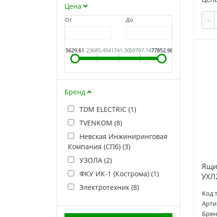
Цена
-
От
До
5629.61
23685.45
41741.30
59797.14
77852.98
Бренд
TDM ELECTRIC (
1
)
TVENKOM (
8
)
Невская Инжиниринговая
Компания (СПб) (
3
)
УЗОЛА (
2
)
Ящи
ФКУ ИК-1 (Кострома) (
1
)
УХЛ2
Электротехник (
8
)
Код 
Арти
Брен