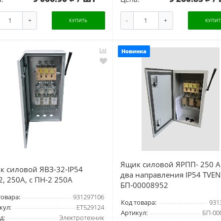
+
-
+
КУПИТЬ
КУПИТ
Новинка
Ящик силовой ЯРПП- 250 А
к силовой ЯВЗ-32-IP54
два направления IP54 TVE
, 250А, с ПН-2 250А
БП-00008952
товара:
931297106
Код товара:
931
кул:
ET529124
Артикул:
БП-00
д:
Электротехник