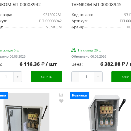
NKOM БП-00008942
TVENKOM БП-00008945
товара:
931302281
Код товара:
931
кул:
БП-00008942
Артикул:
БП-00
д:
TVENKOM
Бренд:
TV
а складе 6 шт
На складе 20 шт
лено 06.08.2026
Обновлено 06.08.2026
6 116.36
/ шт
6 382.98
/
:
Цена:
+
-
+
КУПИТЬ
КУПИТ
нка
Новинка