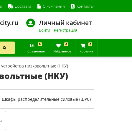
а
Доставка
О компании
Контакты
city.ru
Личный кабинет
Войти
|
Регистрация
0
0
0
Сравнение
Избранное
Корзина
устройства низковольтные (НКУ)
вольтные (НКУ)
Шкафы распределительные силовые (ШРС)
я