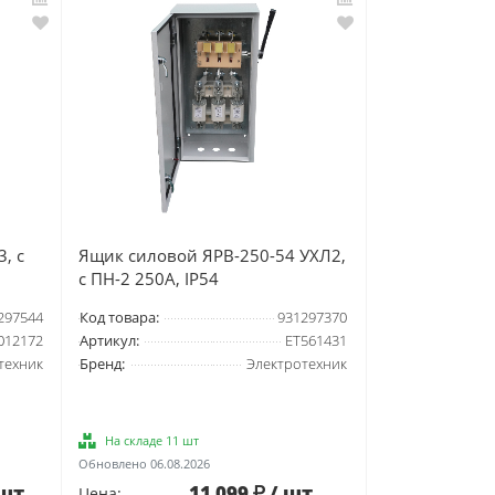
, с
Ящик силовой ЯРВ-250-54 УХЛ2,
с ПН-2 250А, IP54
297544
Код товара:
931297370
012172
Артикул:
ET561431
техник
Бренд:
Электротехник
На складе 11 шт
Обновлено 06.08.2026
 шт
11 099
/ шт
Цена: