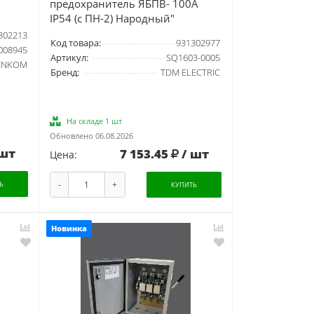
предохранитель ЯБПВ- 100А
IP54 (с ПН-2) Народный"
302213
Код товара:
931302977
008945
Артикул:
SQ1603-0005
ENKOM
Бренд:
TDM ELECTRIC
На складе 1 шт
Обновлено 06.08.2026
 шт
7 153.45
/ шт
Цена:
-
+
Ь
КУПИТЬ
Новинка