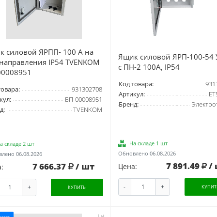
к силовой ЯРПП- 100 А на
Ящик силовой ЯРП-100-54 
 направления IP54 TVENKOM
с ПН-2 100А, IP54
00008951
Код товара:
931
товара:
931302708
Артикул:
ET
кул:
БП-00008951
Бренд:
Электро
д:
TVENKOM
На складе 1 шт
а складе 2 шт
Обновлено 06.08.2026
лено 06.08.2026
7 891.49
/
7 666.37
/ шт
Цена:
:
-
+
+
КУПИТ
КУПИТЬ