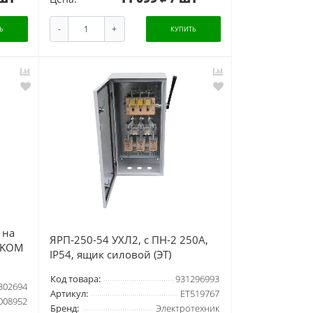
-
+
Ь
КУПИТЬ
 на
ЯРП-250-54 УХЛ2, с ПН-2 250А,
NKOM
IP54, ящик силовой (ЭТ)
Код товара:
931296993
302694
Артикул:
ET519767
008952
Бренд:
Электротехник