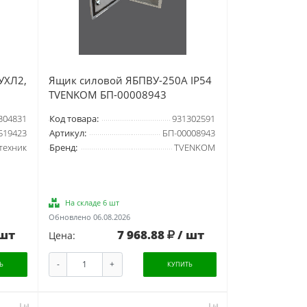
УХЛ2,
Ящик силовой ЯБПВУ-250А IP54
TVENKOM БП-00008943
304831
Код товара:
931302591
519423
Артикул:
БП-00008943
техник
Бренд:
TVENKOM
На складе 6 шт
Обновлено 06.08.2026
 шт
7 968.88
/ шт
Цена:
-
+
Ь
КУПИТЬ