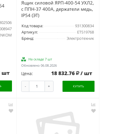
Ящик силовой ЯРП-400-54 УХЛ2,
54
с ППН-37 400А, держатели медь,
IP54 (ЭТ)
302506
Код товара:
931300834
008947
Артикул:
ET519768
ENKOM
Бренд:
Электротехник
На складе 7 шт
Обновлено 06.08.2026
/ шт
18 832.76
/ шт
Цена:
-
+
Ь
КУПИТЬ