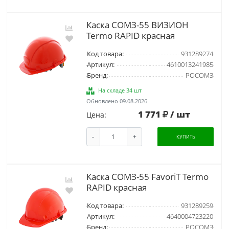
Каска СОМЗ-55 ВИЗИОН
Termo RAPID красная
Код товара:
931289274
Артикул:
4610013241985
Бренд:
РОСОМЗ
На складе 34 шт
Обновлено 09.08.2026
1 771
/ шт
Цена:
-
+
КУПИТЬ
Каска СОМЗ-55 FavoriT Termo
RAPID красная
Код товара:
931289259
Артикул:
4640004723220
Бренд:
РОСОМЗ