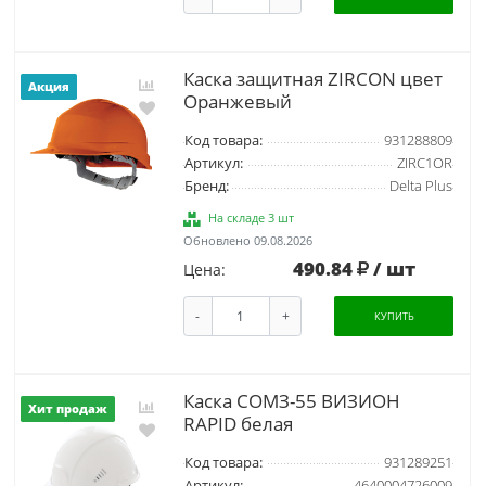
Каска защитная ZIRCON цвет
Акция
Оранжевый
Код товара:
931288809
Артикул:
ZIRC1OR
Бренд:
Delta Plus
На складе 3 шт
Обновлено 09.08.2026
490.84
/ шт
Цена:
-
+
КУПИТЬ
Каска СОМЗ-55 ВИЗИОН
Хит продаж
RAPID белая
Код товара:
931289251
Артикул:
4640004726009