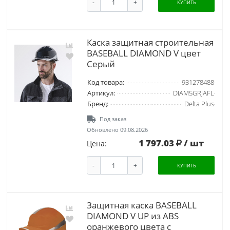
-
+
КУПИТЬ
Каска защитная строительная
BASEBALL DIAMOND V цвет
Серый
Код товара:
931278488
Артикул:
DIAM5GRJAFL
Бренд:
Delta Plus
Под заказ
Обновлено 09.08.2026
1 797.03
/ шт
Цена:
-
+
КУПИТЬ
Защитная каска BASEBALL
DIAMOND V UP из ABS
оранжевого цвета с