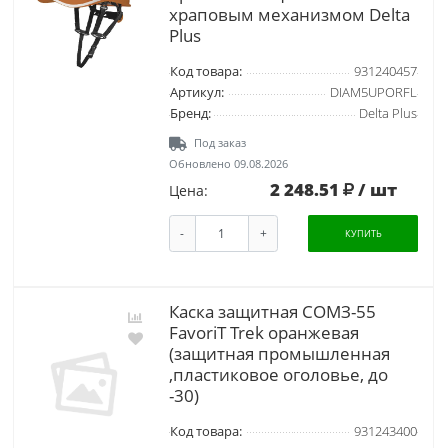
храповым механизмом Delta
Plus
Код товара:
931240457
Артикул:
DIAM5UPORFL
Бренд:
Delta Plus
Под заказ
Обновлено 09.08.2026
2 248.51
/ шт
Цена:
-
+
КУПИТЬ
Каска защитная СОМЗ-55
FavoriT Trek оранжевая
(защитная промышленная
,пластиковое оголовье, до
-30)
Код товара:
931243400