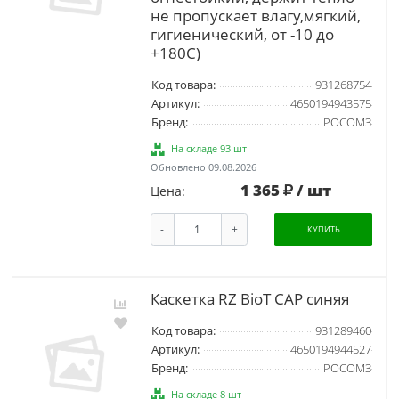
не пропускает влагу,мягкий,
гигиенический, от -10 до
+180С)
Код товара:
931268754
Артикул:
4650194943575
Бренд:
РОСОМЗ
На складе 93 шт
Обновлено 09.08.2026
1 365
/ шт
Цена:
-
+
КУПИТЬ
Каскетка RZ BioT CAP синяя
Код товара:
931289460
Артикул:
4650194944527
Бренд:
РОСОМЗ
На складе 8 шт