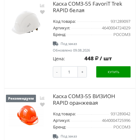
Каска СОМЗ-55 FavoriT Trek
RAPID белая
Код товара:
931289097
Артикул:
4640004724029
Бренд:
РОСОМЗ
Под заказ
Обновлено 09.08.2026
448
/ шт
Цена:
-
+
КУПИТЬ
Каска СОМЗ-55 ВИЗИОН
Рекомендуем
RAPID оранжевая
Код товара:
931289042
Артикул:
4640004725996
Бренд:
РОСОМЗ
Под заказ