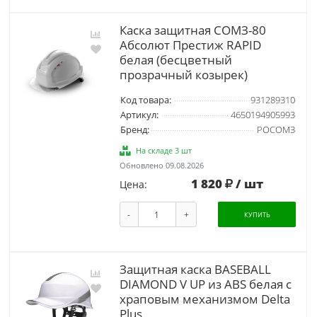
Каска защитная СОМЗ-80
Абсолют Престиж RAPID
белая (бесцветный
прозрачный козырек)
Код товара:
931289310
Артикул:
4650194905993
Бренд:
РОСОМЗ
На складе 3 шт
Обновлено 09.08.2026
1 820
/ шт
Цена:
-
+
КУПИТЬ
Защитная каска BASEBALL
DIAMOND V UP из ABS белая с
храповым механизмом Delta
Plus