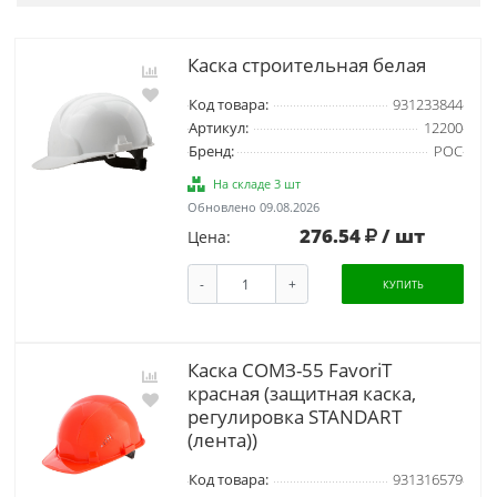
Каска строительная белая
Код товара:
931233844
Артикул:
12200
Бренд:
РОС
На складе 3 шт
Обновлено 09.08.2026
276.54
/ шт
Цена:
-
+
КУПИТЬ
Каска СОМЗ-55 FavoriT
красная (защитная каска,
регулировка STANDART
(лента))
Код товара:
931316579