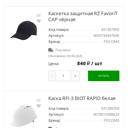
Каскетка защитная RZ FavoriT
CAP чёрная
Код товара:
931307903
Артикул:
4650194947696
Бренд:
РОСОМЗ
Под заказ
Обновлено 09.08.2026
840
/ шт
Цена:
-
+
КУПИТЬ
Каска RFI-3 BIOT RAPID белая
Код товара:
931289350
Артикул:
4670019308624
Бренд:
РОСОМЗ