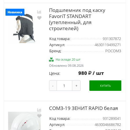
Подшлемник под каску
Новинка
FavoriT STANDART
(утепленный, для
строителей)
Код товара:
931307872
Артикул:
4630119499271
Бренд:
РОСОМЗ
На складе 20 шт
Обновлено 09.08.2026
980
/ шт
Цена:
-
+
КУПИТЬ
СОМЗ-19 ЗЕНИТ RAPID белая
Код товара:
931289041
Артикул:
4630046686782