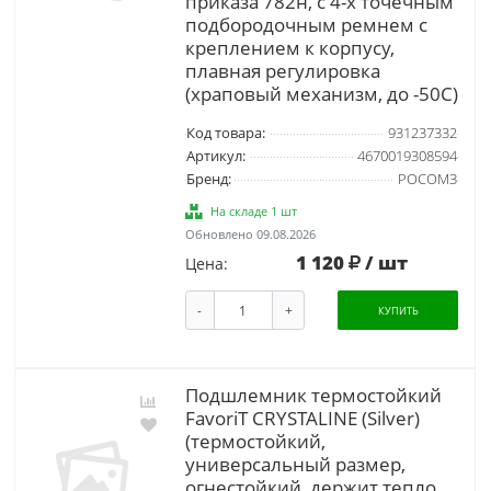
приказа 782н, с 4-х точечным
подбородочным ремнем с
креплением к корпусу,
плавная регулировка
(храповый механизм, до -50С)
Код товара:
931237332
Артикул:
4670019308594
Бренд:
РОСОМЗ
На складе 1 шт
Обновлено 09.08.2026
1 120
/ шт
Цена:
-
+
КУПИТЬ
Подшлемник термостойкий
FavoriT CRYSTALINE (Silver)
(термостойкий,
универсальный размер,
огнестойкий, держит тепло