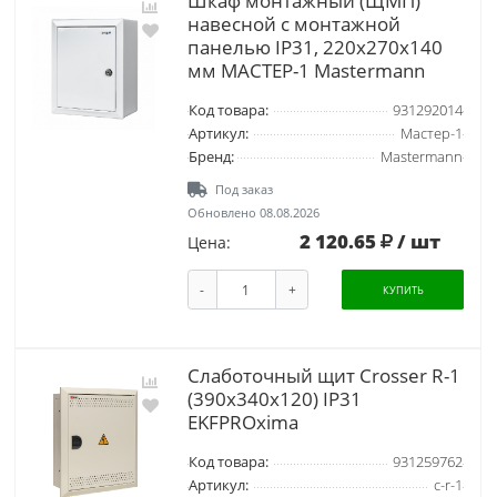
Шкаф монтажный (ЩМП)
навесной с монтажной
панелью IP31, 220х270х140
мм МАСТЕР-1 Mastermann
Код товара:
931292014
Артикул:
Мастер-1
Бренд:
Mastermann
Под заказ
Обновлено 08.08.2026
2 120.65
/ шт
Цена:
-
+
КУПИТЬ
Слаботочный щит Crosser R-1
(390х340х120) IP31
EKFPROxima
Код товара:
931259762
Артикул:
c-r-1