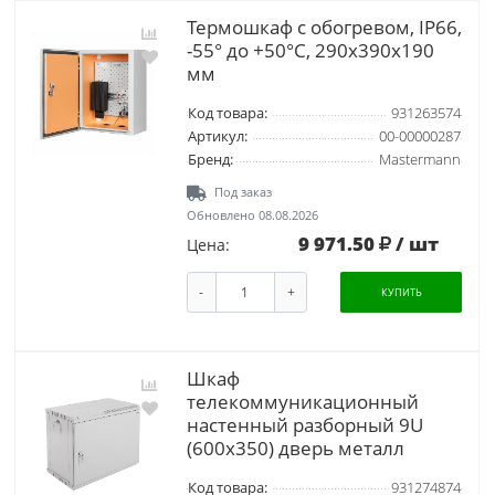
Термошкаф с обогревом, IP66,
-55° до +50°С, 290x390x190
мм
Код товара:
931263574
Артикул:
00-00000287
Бренд:
Mastermann
Под заказ
Обновлено 08.08.2026
9 971.50
/ шт
Цена:
-
+
КУПИТЬ
Шкаф
телекоммуникационный
настенный разборный 9U
(600х350) дверь металл
Код товара:
931274874