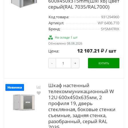
600x450x315mm(ШхГхВ) цвет
серый(RAL 7035/RAL7000)
Код товара:
931294960
Артикул:
WP 6406.710
Бренд:
SYSMATRIX
На складе 1 шт
Обновлено 08.08.2026
12 107.21
/ шт
Цена:
-
+
КУПИТЬ
Шкаф настенный
Новинка
телекоммуникационный W
12U 600х450х635мм, 2
профиля 19, дверь
стеклянная, боковые стенки
съемные, задняя стенка,
разобранный, серый RAL
7035