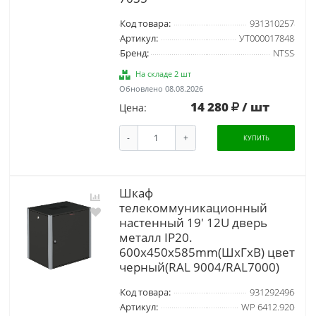
Код товара:
931310257
Артикул:
УТ000017848
Бренд:
NTSS
На складе 2 шт
Обновлено 08.08.2026
14 280
/ шт
Цена:
-
+
КУПИТЬ
Шкаф
телекоммуникационный
настенный 19' 12U дверь
металл IP20.
600x450x585mm(ШхГхВ) цвет
черный(RAL 9004/RAL7000)
Код товара:
931292496
Артикул:
WP 6412.920