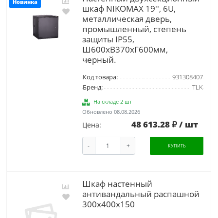
Новинка
шкаф NIKOMAX 19'', 6U,
металлическая дверь,
промышленный, степень
защиты IP55,
Ш600хВ370хГ600мм,
черный.
Код товара:
931308407
Бренд:
TLK
На складе 2 шт
Обновлено 08.08.2026
48 613.28
/ шт
Цена:
-
+
КУПИТЬ
Шкаф настенный
антивандальный распашной
300х400х150