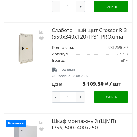
-
+
КУПИТЬ
Слаботочный щит Crosser R-3
(650х340х120) IP31 PROxima
Код товара:
931269689
Артикул:
c-r-3
Бренд:
EKF
Под заказ
Обновлено 08.08.2026
5 109.30
/ шт
Цена:
-
+
КУПИТЬ
Шкаф монтажный (ЩМП)
Новинка
IP66, 500x400x250