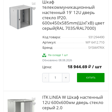
Шкаф
телекоммуникационный
настенный 19' 12U дверь
стекло IP20.
600x450x585mm(ШхГхВ) цвет
серый(RAL 7035/RAL7000)
Код товара:
931294490
Артикул:
WP 6412.710
Бренд:
SYSMATRIX
На складе 1 шт
Обновлено 08.08.2026
18 944.69
/ шт
Цена:
-
+
КУПИТЬ
ITK LINEA W Шкаф настенный
12U 600х600мм дверь стекло
серый 2.0