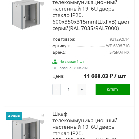
телекоммуникационный
настенный 19' 6U дверь
стекло IP20.
600x350x315mm(ШхГхВ) цвет
серый(RAL 7035/RAL7000)
Код товара:
931292614
Артикул:
WP 6306.710
Бренд:
SYSMATRIX
На складе 1 шт
Обновлено 08.08.2026
11 668.03
/ шт
Цена:
-
+
КУПИТЬ
Шкаф
Акция
телекоммуникационный
настенный 19' 6U дверь
стекло IP20.