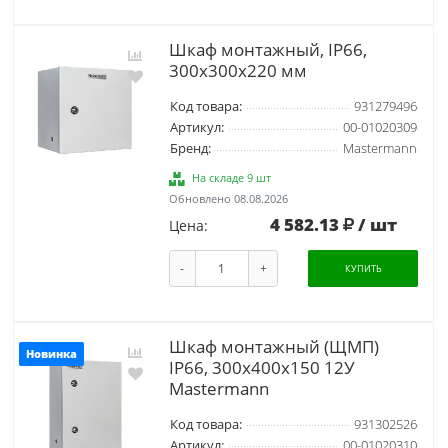
Шкаф монтажный, IP66,
300x300x220 мм
Код товара:
931279496
Артикул:
00-01020309
Бренд:
Mastermann
На складе 9 шт
Обновлено 08.08.2026
4 582.13
/ шт
Цена:
-
+
КУПИТЬ
Шкаф монтажный (ЩМП)
Новинка
IP66, 300x400x150 12У
Mastermann
Код товара:
931302526
Артикул:
00-01020310