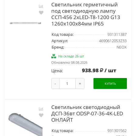
Светильник герметичный
под светодиодную лампу
CСП-456 2xLED-Т8-1200 G13
1260х100х84мм IP65
Код товара:
931311387
Артикул:
4690612053233
Бренд:
NEOX
На складе 26 шт
Обновлено 08.08.2026
938.98
/ шт
Цена:
-
+
КУПИТЬ
Светильник светодиодный
ДСП-36вт ODSP-07-36-4K-LED
ОНЛАЙТ
Код товара:
931301562