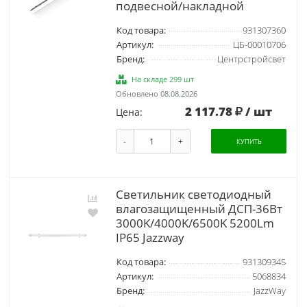
подвесной/накладной
Код товара:
931307360
Артикул:
ЦБ-00010706
Бренд:
Центрстройсвет
На складе 299 шт
Обновлено 08.08.2026
2 117.78
/ шт
Цена:
-
+
КУПИТЬ
Светильник светодиодный
влагозащищенный ДСП-36Вт
3000K/4000K/6500K 5200Lm
IP65 Jazzway
Код товара:
931309345
Артикул:
5068834
Бренд:
JazzWay