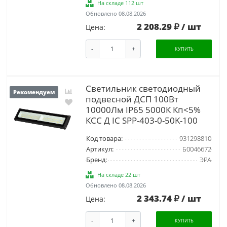
На складе 112 шт
Обновлено 08.08.2026
2 208.29
/ шт
Цена:
-
+
КУПИТЬ
Cветильник cветодиодный
Рекомендуем
подвесной ДСП 100Вт
10000Лм IP65 5000К Кп<5%
КСС Д IC SPP-403-0-50K-100
Код товара:
931298810
Артикул:
Б0046672
Бренд:
ЭРА
На складе 22 шт
Обновлено 08.08.2026
2 343.74
/ шт
Цена:
-
+
КУПИТЬ