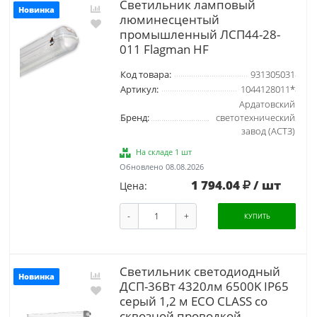
Светильник ламповый
Новинка
люминесцентый
промышленный ЛСП44-28-
011 Flagman HF
Код товара:
931305031
Артикул:
1044128011*
Ардатовский
Бренд:
светотехнический
завод (АСТЗ)
На складе 1 шт
Обновлено 08.08.2026
1 794.04
/ шт
Цена:
-
+
КУПИТЬ
Светильник светодиодный
Новинка
ДСП-36Вт 4320лм 6500K IP65
серый 1,2 м ECO CLASS со
сквозной проводкой