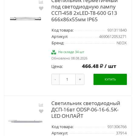
Светильник герметичный
под светодиодную лампу
CСП-458 2xLED-Т8-600 G13
666х86х55мм IP65
Код товара:
931311840
Артикул:
4690612053271
Бренд:
NEOX
На складе 34 шт
Обновлено 08.08.2026
466.48
/ шт
Цена:
-
+
КУПИТЬ
Светильник светодиодный
ДСП-16вт ODSP-06-16-6.5K-
LED ОНЛАЙТ
Код товара:
931306766
Артикул:
37914