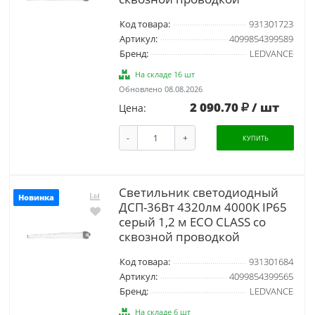
Код товара:
931301723
Артикул:
4099854399589
Бренд:
LEDVANCE
На складе 16 шт
Обновлено 08.08.2026
2 090.70
/ шт
Цена:
-
+
КУПИТЬ
Светильник светодиодный
Новинка
ДСП-36Вт 4320лм 4000K IP65
серый 1,2 м ECO CLASS со
сквозной проводкой
Код товара:
931301684
Артикул:
4099854399565
Бренд:
LEDVANCE
На складе 6 шт