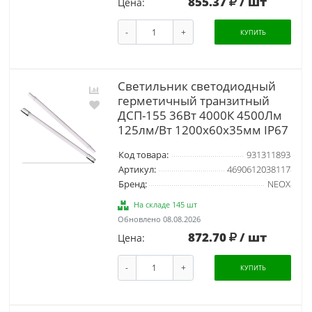
855.37
/ шт
Цена:
-
+
КУПИТЬ
Светильник светодиодный
герметичный транзитный
ДСП-155 36Вт 4000К 4500Лм
125лм/Вт 1200х60х35мм IP67
Код товара:
931311893
Артикул:
4690612038117
Бренд:
NEOX
На складе 145 шт
Обновлено 08.08.2026
872.70
/ шт
Цена:
-
+
КУПИТЬ