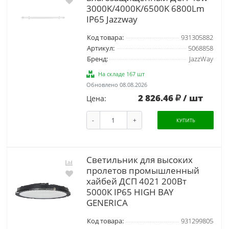
3000K/4000K/6500K 6800Lm
IP65 Jazzway
Код товара:
931305882
Артикул:
5068858
Бренд:
JazzWay
На складе 167 шт
Обновлено 08.08.2026
2 826.46
/ шт
Цена:
-
+
КУПИТЬ
Светильник для высоких
пролетов промышленный
хайбей ДСП 4021 200Вт
5000К IP65 HIGH BAY
GENERICA
Код товара:
931299805