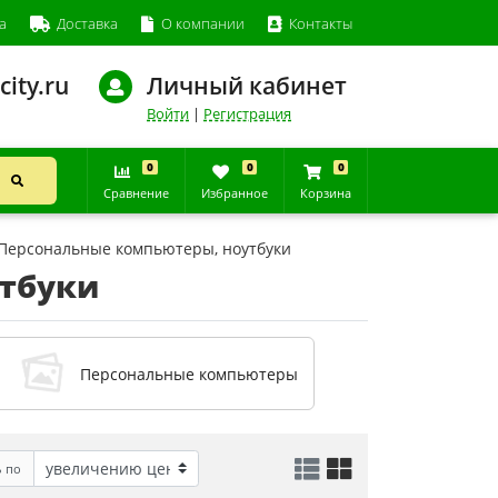
а
Доставка
О компании
Контакты
city.ru
Личный кабинет
Войти
|
Регистрация
0
0
0
Сравнение
Избранное
Корзина
Персональные компьютеры, ноутбуки
утбуки
Персональные компьютеры
ь по