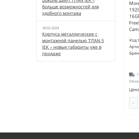
Цоколь ЩМП TITAN IEK –
Моно
больше возможностей для
1920
удобного монтажа
16Gb
Free
28.02.2024
Cam
Корпуса металлические с
Код 
монтажной панелью TITAN 5
Арти
IEK – новые габариты уже в
Брен
продаже
П
Обнов
Цена
-