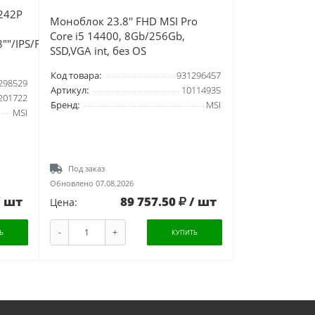
242P
Моноблок 23.8'' FHD MSI Pro
Core i5 14400, 8Gb/256Gb,
""/IPS/FHD/60Hz/KB/M/NoOS/White
SSD,VGA int, без OS
Код товара:
931296457
298529
Артикул:
10114935
201722
Бренд:
MSI
MSI
Под заказ
Обновлено 07.08.2026
/ шт
89 757.50
/ шт
Цена:
-
+
Ь
КУПИТЬ