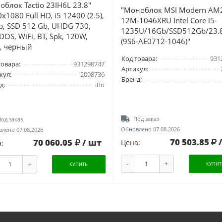
блок Tactio 23IH6L 23.8''
"Моноблок MSI Modern AM
x1080 Full HD, i5 12400 (2.5),
12M-1046XRU Intel Core i5-
, SSD 512 Gb, UHDG 730,
1235U/16Gb/SSD512Gb/23.8
DOS, WiFi, BT, Spk, 120W,
(9S6-AE0712-1046)"
, черный
Код товара:
931
товара:
931298747
Артикул:
кул:
2098736
Бренд:
д:
iRu
Под заказ
од заказ
Обновлено 07.08.2026
лено 07.08.2026
70 503.85
70 060.05
/ шт
Цена:
:
-
+
+
КУПИТ
КУПИТЬ