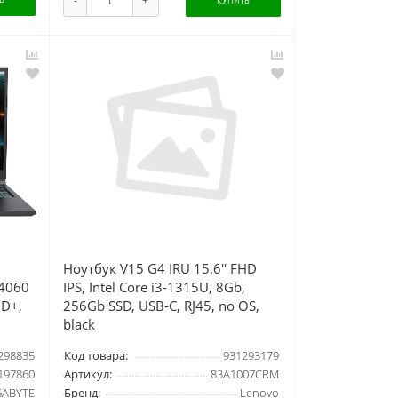
КУПИТЬ
Ноутбук V15 G4 IRU 15.6'' FHD
X4060
IPS, Intel Core i3-1315U, 8Gb,
HD+,
256Gb SSD, USB-C, RJ45, no OS,
black
298835
Код товара:
931293179
197860
Артикул:
83A1007CRM
GABYTE
Бренд:
Lenovo