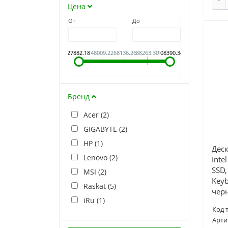
Цена
От
До
27882.18
48009.22
68136.26
88263.30
108390.34
Бренд
Acer (
2
)
GIGABYTE (
2
)
HP (
1
)
Деск
Lenovo (
2
)
Inte
SSD,
MSI (
2
)
Key
Raskat (
5
)
черн
iRu (
1
)
Код 
Арти