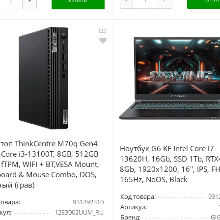
КУПИТЬ
топ ThinkCentre M70q Gen4
Ноутбук G6 KF Intel Core i7-
l Core i3-13100T, 8GB, 512GB
13620H, 16Gb, SSD 1Tb, RT
 fTPM, WIFI + BT,VESA Mount,
8Gb, 1920x1200, 16'', IPS, F
board & Mouse Combo, DOS,
165Hz, NoOS, Black
ый (грав)
Код товара:
931
товара:
931292310
Артикул:
кул:
12E3002UUM_RU
Бренд:
GI