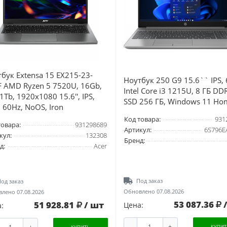
бук Extensa 15 EX215-23-
Ноутбук 250 G9 15.6`` IPS, 
F AMD Ryzen 5 7520U, 16Gb,
Intel Core i3 1215U, 8 ГБ DD
1Tb, 1920х1080 15.6'', IPS,
SSD 256 ГБ, Windows 11 Ho
 60Hz, NoOS, Iron
Код товара:
931
товара:
931298689
Артикул:
6S796E
кул:
132308
Бренд:
д:
Acer
Под заказ
од заказ
Обновлено 07.08.2026
лено 07.08.2026
53 087.36
51 928.81
/ шт
Цена:
:
-
+
+
КУПИТ