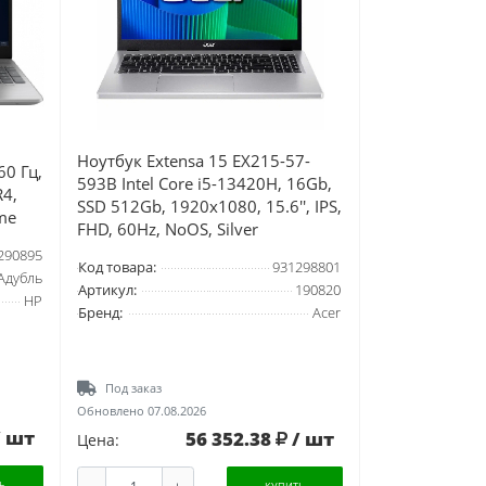
Ноутбук Extensa 15 EX215-57-
60 Гц,
593B Intel Core i5-13420H, 16Gb,
R4,
SSD 512Gb, 1920х1080, 15.6'', IPS,
me
FHD, 60Hz, NoOS, Silver
290895
Код товара:
931298801
Aдубль
Артикул:
190820
HP
Бренд:
Acer
Под заказ
Обновлено 07.08.2026
/ шт
56 352.38
/ шт
Цена:
-
+
Ь