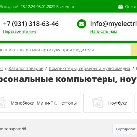
Выходной,
28.12.24-08.01.2025
Выходные
Оплат
+7 (931) 318-63-46
info@myelectri
Перезвоните мне
Написать нам
ая
Каталог товаров
Компьютеры, серверы и мультимедиа
рсональные компьютеры, но
Моноблоки, Мини-ПК, Неттопы
Ноутбуки
во товаров:
15
Сортироват