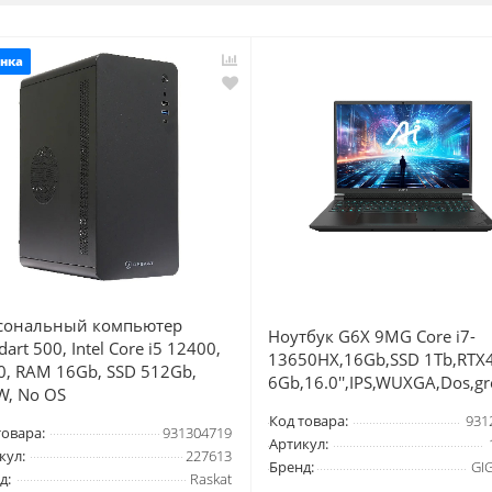
нка
сональный компьютер
Ноутбук G6X 9MG Core i7-
dart 500, Intel Core i5 12400,
13650HX,16Gb,SSD 1Tb,RTX
0, RAM 16Gb, SSD 512Gb,
6Gb,16.0'',IPS,WUXGA,Dos,gr
W, No OS
Код товара:
931
товара:
931304719
Артикул:
кул:
227613
Бренд:
GI
д:
Raskat