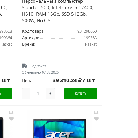
Персональный компьютер
100,
Standart 500, Intel Core i5 12400,
,
H610, RAM 16Gb, SSD 512Gb,
500W, No OS
298568
Код товара:
931298660
199364
Артикул:
199365
Raskat
Бренд:
Raskat
Под заказ
Обновлено 07.08.2026
/ шт
39 310.24
/ шт
Цена:
-
+
Ь
КУПИТЬ