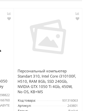
Персональный компьютер
Standart 310, Intel Core i310100F,
4050
H510, RAM 8Gb, SSD 240Gb,
ey
NVIDIA GTX 1050 Ti 4Gb, 450W,
No OS, KB+MS
298822
166760
Код товара:
931316063
GABYTE
Артикул:
243801
Бренд:
Raskat