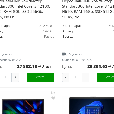
сональный компьютер
Персональный компьютер
dart 300 Intel Core i3 12100,
Standart 300 Intel Core i3 12
0, RAM 8Gb, SSD 256Gb,
H610, RAM 16Gb, SSD 512Gb
W, No OS
500W, No OS
товара:
931298581
Код товара:
931
кул:
199362
Артикул:
д:
Raskat
Бренд:
од заказ
Под заказ
лено 07.08.2026
Обновлено 07.08.2026
27 882.18
/ шт
29 301.62
:
Цена:
+
-
+
КУПИТЬ
КУПИТ