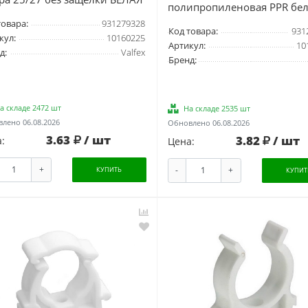
полипропиленовая PPR бел
товара:
931279328
Код товара:
931
кул:
10160225
Артикул:
10
д:
Valfex
Бренд:
а складе 2472 шт
На складе 2535 шт
лено 06.08.2026
Обновлено 06.08.2026
3.63
/ шт
3.82
/ шт
:
Цена:
+
-
+
КУПИТЬ
КУПИТ