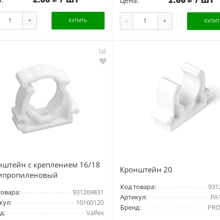
Цена:
+
-
+
КУПИТЬ
КУПИТ
нштейн с креплением 16/18
Кронштейн 20
ипропиленовый
Код товара:
931
товара:
931269831
Артикул:
PA
кул:
10160120
Бренд:
PRO
д:
Valfex