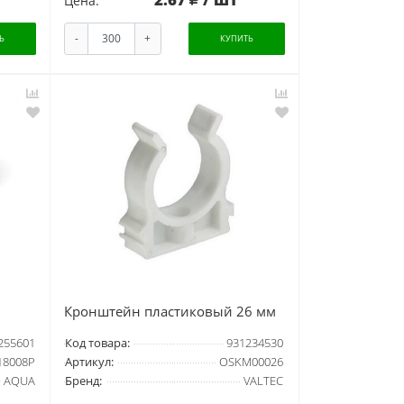
Цена:
-
+
Ь
КУПИТЬ
Кронштейн пластиковый 26 мм
255601
Код товара:
931234530
18008P
Артикул:
OSKM00026
 AQUA
Бренд:
VALTEC