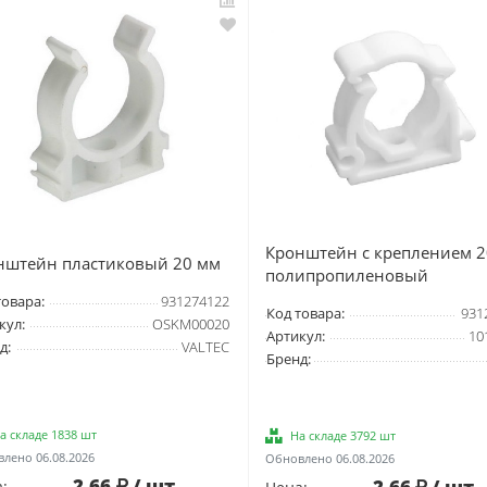
Кронштейн с креплением 2
нштейн пластиковый 20 мм
полипропиленовый
товара:
931274122
Код товара:
931
кул:
OSKM00020
Артикул:
10
д:
VALTEC
Бренд:
а складе 1838 шт
На складе 3792 шт
лено 06.08.2026
Обновлено 06.08.2026
2.66
/ шт
2.66
/ шт
: