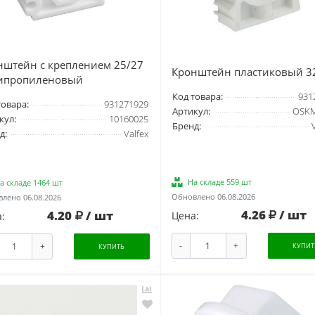
нштейн с креплением 25/27
Кронштейн пластиковый 3
ипропиленовый
Код товара:
931
товара:
931271929
Артикул:
OSKM
кул:
10160025
Бренд:
д:
Valfex
На складе 559 шт
а складе 1464 шт
Обновлено 06.08.2026
лено 06.08.2026
4.26
/ шт
4.20
/ шт
Цена:
:
-
+
+
КУПИТ
КУПИТЬ