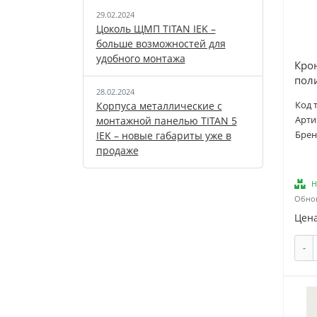
Oasis (
15
)
29.02.2024
Ostendorf (
195
)
Цоколь ЩМП TITAN IEK –
PRO AQUA (
353
)
больше возможностей для
удобного монтажа
PROFSAN (
62
)
Кро
пол
ROLS ISOMARKET (
58
)
28.02.2024
RTP (
1
)
Код 
Корпуса металлические с
RUVinil (
1
)
Арти
монтажной панелью TITAN 5
Брен
IEK – новые габариты уже в
SINIKON (
3
)
продаже
SML (
3
)
STOUT (
170
)
Н
Sanha (
65
)
Обнов
Цена
Stahlmann (
59
)
TIEMME (
127
)
-
TSARSBERG (
28
)
Tangit (
1
)
UNI-FITT (
11
)