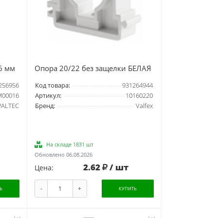
6 мм
Опора 20/22 без защелки БЕЛАЯ
256956
Код товара:
931264944
00016
Артикул:
10160220
VALTEC
Бренд:
Valfex
На складе 1831 шт
Обновлено 06.08.2026
2.62
/ шт
Цена:
-
+
Ь
КУПИТЬ