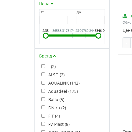
Цена
От
До
Н
Обнов
Цена
2.35
36588.31
73174.28
109760.24
146346.20
-
Бренд
- (
2
)
ALSO (
2
)
AQUALINK (
142
)
Aquadeel (
175
)
Ballu (
5
)
DN.ru (
2
)
FIT (
4
)
FV-Plast (
8
)
Опо