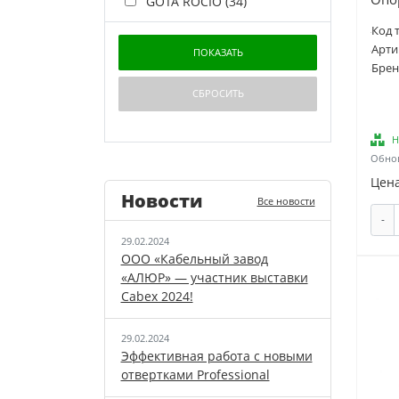
GOTA ROCIO (
34
)
HL (
1
)
Код 
Арти
Hailiang (
3
)
Брен
Henco (
62
)
IDDIS (
27
)
ITAP (
2
)
Н
K-Flex (
57
)
Обнов
LD (
18
)
Цена
Новости
LD Pride (
3
)
Все новости
-
MONOFLEX (
2
)
29.02.2024
MOS (
1
)
ООО «Кабельный завод
MVI (
356
)
«АЛЮР» — участник выставки
Cabex 2024!
MasterProf (
135
)
NO NAME (
3
)
29.02.2024
Neptun (
12
)
Эффективная работа с новыми
отвертками Professional
NoName (
1
)