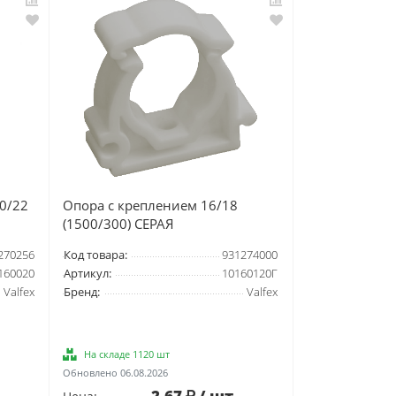
0/22
Опора с креплением 16/18
(1500/300) СЕРАЯ
270256
Код товара:
931274000
160020
Артикул:
10160120Г
Valfex
Бренд:
Valfex
На складе 1120 шт
Обновлено 06.08.2026
2.67
/ шт