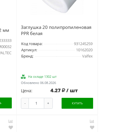
Заглушка 20 полипропиленовая
2 мм
PPR белая
233333
Код товара:
931245259
00032
Артикул:
10162020
VALTEC
Бренд:
Valfex
На складе 1302 шт
Обновлено 06.08.2026
4.27
/ шт
Цена:
-
+
Ь
КУПИТЬ