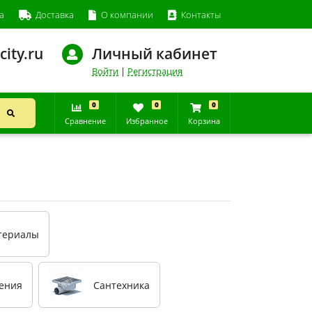
а
Доставка
О компании
Контакты
city.ru
Личный кабинет
Войти
|
Регистрация
0
0
0
Сравнение
Избранное
Корзина
атериалы
ления
Сантехника