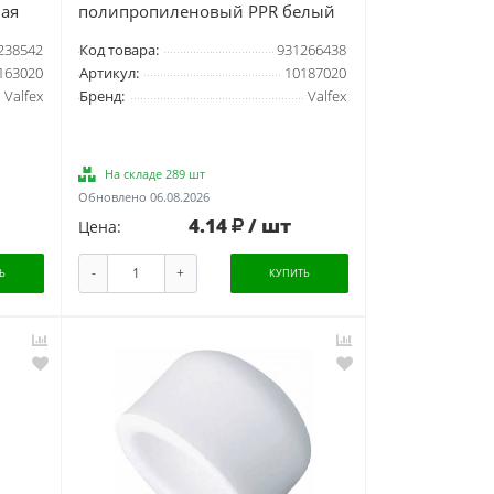
ая
полипропиленовый PPR белый
238542
Код товара:
931266438
163020
Артикул:
10187020
Valfex
Бренд:
Valfex
На складе 289 шт
Обновлено 06.08.2026
4.14
/ шт
Цена:
-
+
Ь
КУПИТЬ