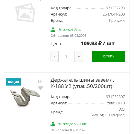
Код товара:
931232293
Артикул:
2547641-200
Бренд:
Крепдил
На складе 32 шт
Обновлено 05.08.2026
109.93
/ шт
Цена:
-
+
КУПИТЬ
Держатель шины заземл.
Акция
К-188 У2 (упак.50/200шт)
Код товара:
931232307
Артикул:
zeta50110
АО
Бренд:
&quot;ЗЭТА&quot;
На складе 5541 шт
Обновлено 05.08.2026