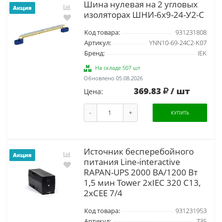
Шина нулевая на 2 угловых
Акция
изоляторах ШНИ-6х9-24-У2-С
Код товара:
931231808
Артикул:
YNN10-69-24C2-K07
Бренд:
IEK
На складе 507 шт
Обновлено 05.08.2026
369.83
/ шт
Цена:
-
+
КУПИТЬ
Источник бесперебойного
Акция
питания Line-interactive
RAPAN-UPS 2000 ВА/1200 Вт
1,5 мин Tower 2хIEC 320 C13,
2хCEE 7/4
Код товара:
931231953
Артикул:
735