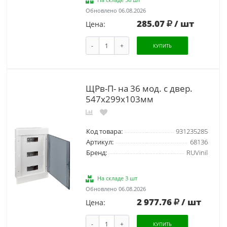
Обновлено 06.08.2026
285.07
/ шт
Цена:
-
+
КУПИТЬ
ЩРв-П- на 36 мод. с двер.
547х299х103мм
Код товара:
931235285
Артикул:
68136
Бренд:
RUVinil
На складе 3 шт
Обновлено 06.08.2026
2 977.76
/ шт
Цена:
-
+
КУПИТЬ