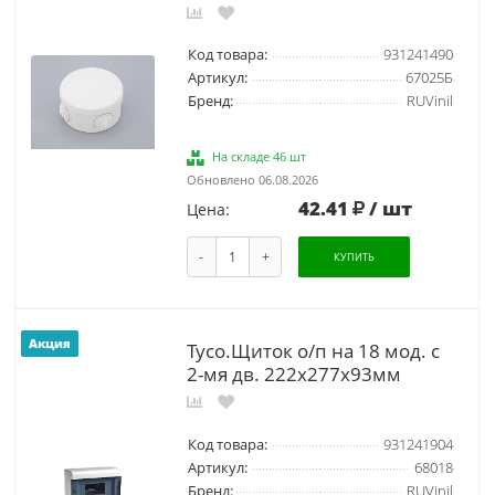
Код товара:
931241490
Артикул:
67025Б
Бренд:
RUVinil
На складе 46 шт
Обновлено 06.08.2026
42.41
/ шт
Цена:
-
+
КУПИТЬ
Акция
Тусо.Щиток о/п на 18 мод. c
2-мя дв. 222х277х93мм
Код товара:
931241904
Артикул:
68018
Бренд:
RUVinil