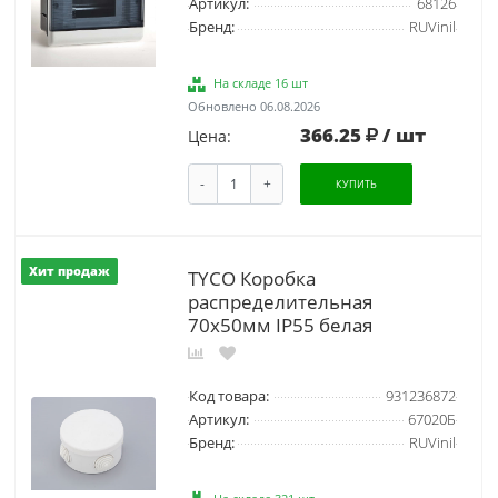
Артикул:
68126
Бренд:
RUVinil
На складе 16 шт
Обновлено 06.08.2026
366.25
/ шт
Цена:
-
+
КУПИТЬ
Хит продаж
TYCO Коробка
распределительная
70х50мм IP55 белая
Код товара:
931236872
Артикул:
67020Б
Бренд:
RUVinil