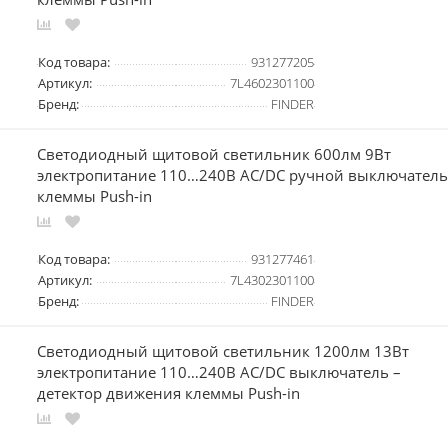
Код товара:
931277205
Артикул:
7L4602301100
Бренд:
FINDER
Светодиодный щитовой светильник 600лм 9Вт
электропитание 110…240В AC/DC ручной выключатель
клеммы Push-in
Код товара:
931277461
Артикул:
7L4302301100
Бренд:
FINDER
Светодиодный щитовой светильник 1200лм 13Вт
электропитание 110…240В AC/DC выключатель –
детектор движения клеммы Push-in