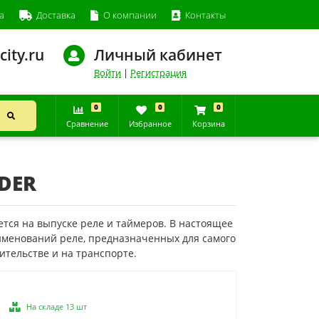
а
Доставка
О компании
Контакты
city.ru
Личный кабинет
Войти
|
Регистрация
0
0
0
Сравнение
Избранное
Корзина
DER
уется на выпуске реле и таймеров. В настоящее
именований реле, предназначенных для самого
ительстве и на транспорте.
На складе 13 шт