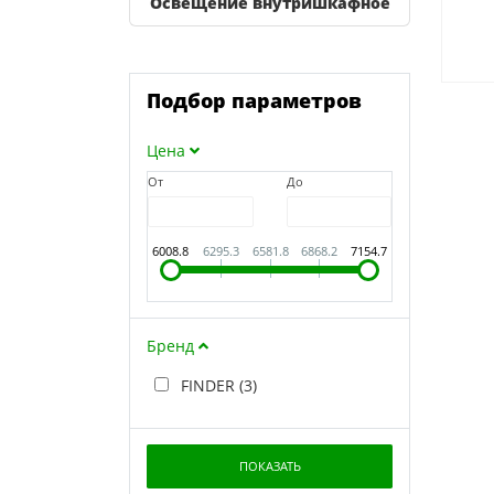
Освещение внутришкафное
Подбор параметров
Цена
От
До
6008.8
6295.3
6581.8
6868.2
7154.7
Бренд
FINDER (
3
)