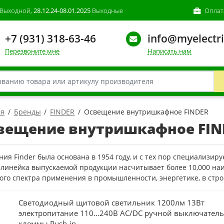
Выходной,
28.12.24-08.01.2025
Выходные
Оплат
+7 (931) 318-63-46
info@myelectri
Перезвоните мне
Написать нам
ая
Бренды
FINDER
Освещение внутришкафное FINDER
вещение внутришкафное FIN
ия Finder была основана в 1954 году, и с тех пор специализир
 линейка выпускаемой продукции насчитывает более 10,000 на
го спектра применения в промышленности, энергетике, в стро
Светодиодный щитовой светильник 1200лм 13Вт
электропитание 110…240В AC/DC ручной выключатель
клеммы Push-in