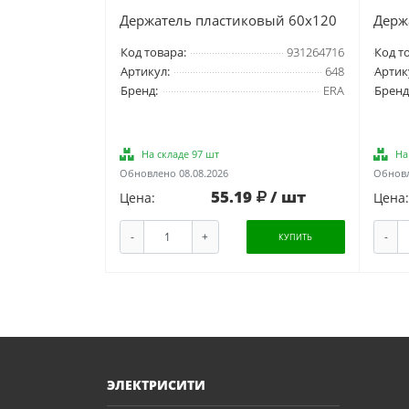
Держатель пластиковый 60х120
Держ
Код товара:
931264716
Код т
Артикул:
648
Артик
Бренд:
ERA
Бренд
На складе 97 шт
На
Обновлено 08.08.2026
Обновл
55.19
/ шт
Цена:
Цена:
-
+
-
КУПИТЬ
ЭЛЕКТРИСИТИ