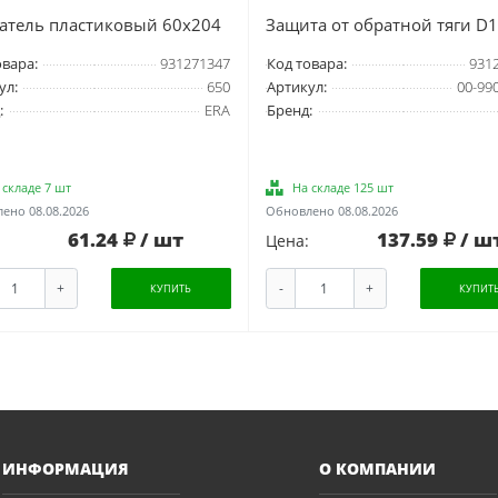
атель пластиковый 60х204
Защита от обратной тяги D
овара:
931271347
Код товара:
931
ул:
650
Артикул:
00-99
:
ERA
Бренд:
 складе 7 шт
На складе 125 шт
ено 08.08.2026
Обновлено 08.08.2026
61.24
/ шт
137.59
/ ш
Цена:
+
-
+
КУПИТЬ
КУПИТ
ИНФОРМАЦИЯ
О КОМПАНИИ