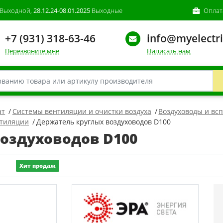
Выходной,
28.12.24-08.01.2025
Выходные
Оплат
+7 (931) 318-63-46
info@myelectri
Перезвоните мне
Написать нам
ат
Системы вентиляции и очистки воздуха
Воздуховоды и вс
нтиляции
Держатель круглых воздуховодов D100
оздуховодов D100
Хит продаж