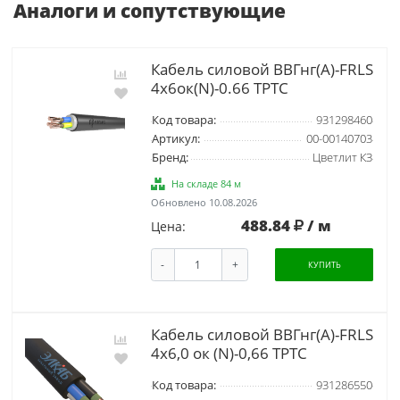
Аналоги и сопутствующие
Кабель силовой ВВГнг(А)-FRLS
4х6ок(N)-0.66 ТРТС
Код товара:
931298460
Артикул:
00-00140703
Бренд:
Цветлит КЗ
На складе 84 м
Обновлено 10.08.2026
488.84
/ м
Цена:
-
+
КУПИТЬ
Кабель силовой ВВГнг(А)-FRLS
4х6,0 ок (N)-0,66 ТРТС
Код товара:
931286550