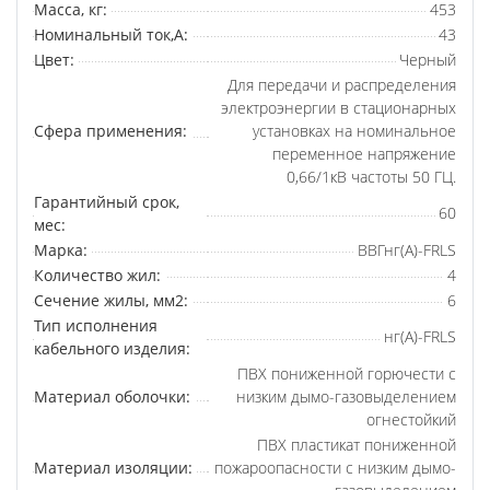
Масса, кг:
453
Номинальный ток,А:
43
Цвет:
Черный
Для передачи и распределения
электроэнергии в стационарных
Сфера применения:
установках на номинальное
переменное напряжение
0,66/1кВ частоты 50 ГЦ.
Гарантийный срок,
60
мес:
Марка:
ВВГнг(A)-FRLS
Количество жил:
4
Сечение жилы, мм2:
6
Тип исполнения
нг(A)-FRLS
кабельного изделия:
ПВХ пониженной горючести с
Материал оболочки:
низким дымо-газовыделением
огнестойкий
ПВХ пластикат пониженной
Материал изоляции:
пожароопасности с низким дымо-