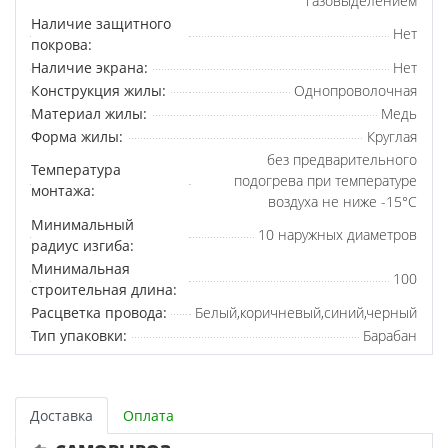
газовыделением
Наличие защитного
Нет
покрова:
Наличие экрана:
Нет
Конструкция жилы:
Однопроволочная
Материал жилы:
Медь
Форма жилы:
Круглая
без предварительного
Температура
подогрева при температуре
монтажа:
воздуха не ниже -15°С
Минимальный
10 наружных диаметров
радиус изгиба:
Минимальная
100
строительная длина:
Расцветка провода:
Белый,коричневый,синий,черный
Тип упаковки:
Барабан
Доставка
Оплата