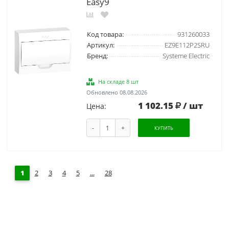
Easy9
Код товара:
931260033
Артикул:
EZ9E112P2SRU
Бренд:
Systeme Electric
На складе 8 шт
Обновлено 08.08.2026
1 102.15
/ шт
Цена:
-
+
КУПИТЬ
1
2
3
4
5
...
28