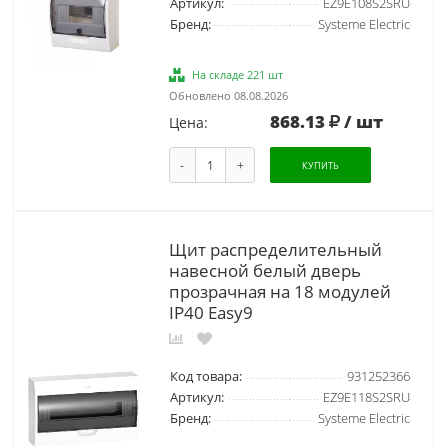
Артикул:
EZ9E108S2SRU
Бренд:
Systeme Electric
На складе 221 шт
Обновлено 08.08.2026
868.13
/ шт
Цена:
-
+
КУПИТЬ
Щит распределительный
навесной белый дверь
прозрачная на 18 модулей
IP40 Easy9
Код товара:
931252366
Артикул:
EZ9E118S2SRU
Бренд:
Systeme Electric