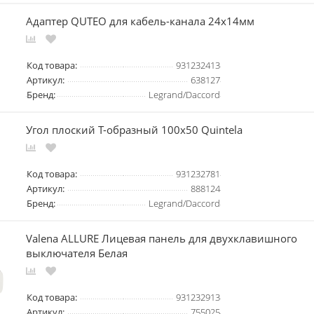
Адаптер QUTEO для кабель-канала 24x14мм
Код товара:
931232413
Артикул:
638127
Бренд:
Legrand/Daccord
Угол плоский Т-образный 100x50 Quintela
Код товара:
931232781
Артикул:
888124
Бренд:
Legrand/Daccord
Valena ALLURE Лицевая панель для двухклавишного
выключателя Белая
Код товара:
931232913
Артикул:
755025