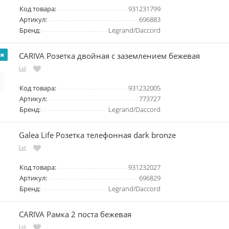
Код товара:
931231799
Артикул:
696883
Бренд:
Legrand/Daccord
CARIVA Розетка двойная с заземлением бежевая
ия
Код товара:
931232005
Артикул:
773727
Бренд:
Legrand/Daccord
Galea Life Розетка телефонная dark bronze
Код товара:
931232027
Артикул:
696829
Бренд:
Legrand/Daccord
CARIVA Рамка 2 поста бежевая