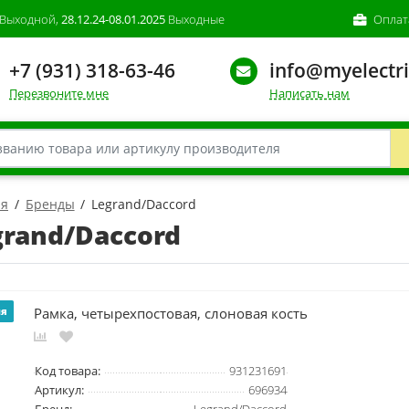
Выходной,
28.12.24-08.01.2025
Выходные
Оплат
+7 (931) 318-63-46
info@myelectri
Перезвоните мне
Написать нам
ая
Бренды
Legrand/Daccord
grand/Daccord
Рамка, четырехпостовая, слоновая кость
ия
Код товара:
931231691
Артикул:
696934