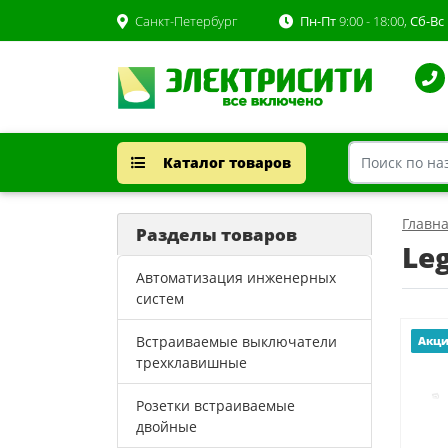
Санкт-Петербург
Пн-Пт
9:00 - 18:00,
Сб-Вс
Каталог товаров
Главн
Разделы товаров
Le
Автоматизация инженерных
систем
Встраиваемые выключатели
Акц
трехклавишные
Розетки встраиваемые
двойные