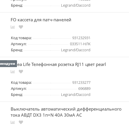
Бренд:
Legrand/Daccord
FO кассета для патч-панелей
Код товара:
931232931
Артикул:
033511-НЛК
Бренд:
Legrand/Daccord
Galea Life Телефонная розетка RJ11 цвет pearl
мендуем
Код товара:
931233277
Артикул:
696889
Бренд:
Legrand/Daccord
Выключатель автоматический дифференциального
тока АВДТ DX3 1п+N 40А 30мА АС