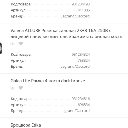
Код товара:
931234193
Артикул:
411006
Бренд:
Legrand/Daccord
Valena ALLURE Розетка силовая 2К+З 16А 250В с
лицевой панелью винтовые зажимы слоновая кость
Код товара:
931234324
Артикул:
753824
Бренд:
Legrand/Daccord
Galea Life Рамка 4 поста dark bronze
Код товара:
931234816
Артикул:
696834
Бренд:
Legrand/Daccord
Брошюра Etika