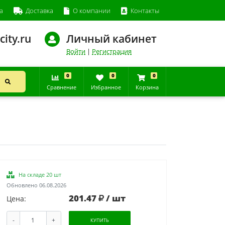
а
Доставка
О компании
Контакты
city.ru
Личный кабинет
Войти
|
Регистрация
0
0
0
Сравнение
Избранное
Корзина
На складе 20 шт
Обновлено 06.08.2026
201.47
/ шт
Цена:
-
+
КУПИТЬ