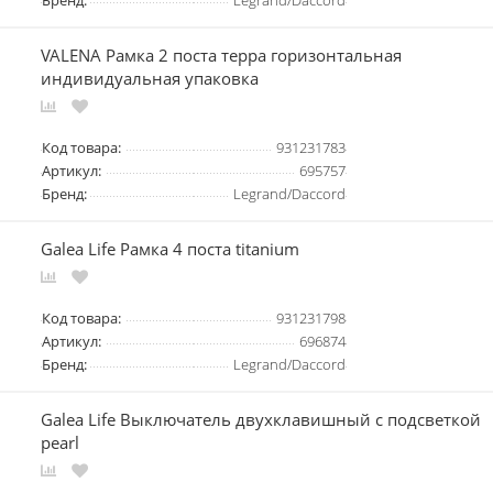
Бренд:
Legrand/Daccord
VALENA Рамка 2 поста терра горизонтальная
индивидуальная упаковка
Код товара:
931231783
Артикул:
695757
Бренд:
Legrand/Daccord
Galea Life Рамка 4 поста titanium
Код товара:
931231798
Артикул:
696874
Бренд:
Legrand/Daccord
Galea Life Выключатель двухклавишный с подсветкой
pearl