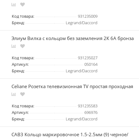
Код товара:
931235009
Бренд:
Legrand/Daccord
Элиум Вилка с кольцом без заземления 2К 6А бронза
Код товара:
931235027
Артикул:
050164
Бренд:
Legrand/Daccord
Celiane Розетка телевизионная TV простая проходная
Код товара:
931235583
Артикул:
696976
Бренд:
Legrand/Daccord
CAB3 Кольцо маркировочное 1.5-2.5мм (9) черное/