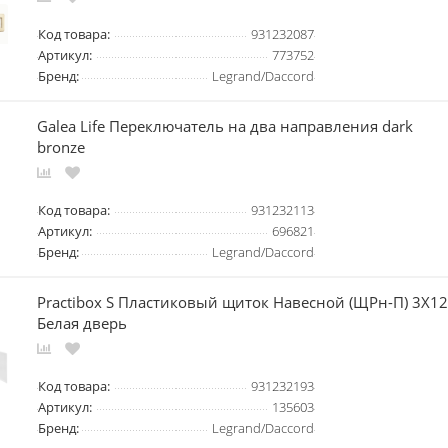
Код товара:
931232087
Артикул:
773752
Бренд:
Legrand/Daccord
Galea Life Переключатель на два направления dark
bronze
Код товара:
931232113
Артикул:
696821
Бренд:
Legrand/Daccord
Practibox S Пластиковый щиток Навесной (ЩРн-П) 3X12
Белая дверь
Код товара:
931232193
Артикул:
135603
Бренд:
Legrand/Daccord