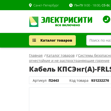
Санкт-Петербург
Пн-Пт
9:00 - 18:00,
Сб-Вс
Каталог товаров
Главная
Каталог товаров
Системы безопасн
огнестойкие и не распространяющие горение
Кабель КПСЭнг(А)-FRL
Артикул
П2443
Код товара
931232276