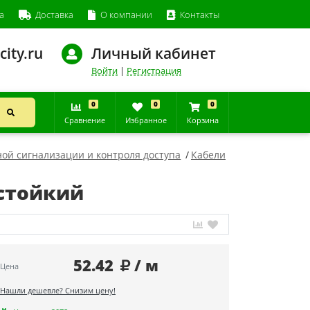
а
Доставка
О компании
Контакты
city.ru
Личный кабинет
Войти
|
Регистрация
0
0
0
Сравнение
Избранное
Корзина
ой сигнализации и контроля доступа
Кабели
естойкий
52.42
/ м
Цена
Нашли дешевле? Снизим цену!