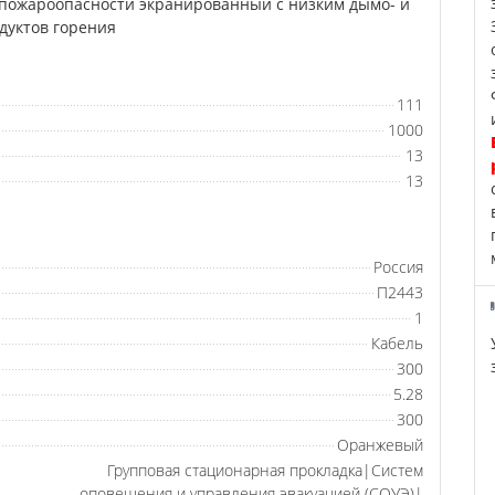
пожароопасности экранированный c низким дымо- и
дуктов горения
111
1000
13
13
Россия
П2443
1
Кабель
300
5.28
300
Оранжевый
Групповая стационарная прокладка|Систем
оповещения и управления эвакуацией (СОУЭ)|