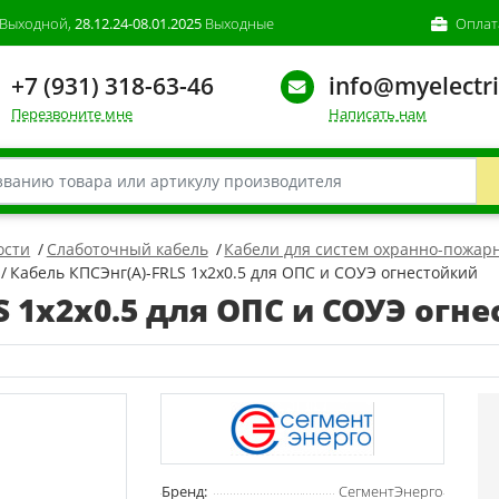
Выходной,
28.12.24-08.01.2025
Выходные
Оплат
+7 (931) 318-63-46
info@myelectri
Перезвоните мне
Написать нам
ости
Слаботочный кабель
Кабели для систем охранно-пожарн
Кабель КПСЭнг(А)-FRLS 1х2х0.5 для ОПС и СОУЭ огнестойкий
S 1х2х0.5 для ОПС и СОУЭ огн
Бренд:
СегментЭнерго