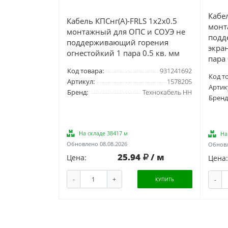
Кабел
Кабель КПСнг(А)-FRLS 1х2х0.5
монт
монтажный для ОПС и СОУЭ не
подд
поддерживающий горения
экра
огнестойкий 1 пара 0.5 кв. мм
пара
Код товара:
931241692
Код т
Артикул:
1578205
Артик
Бренд:
Технокабель НН
Бренд
На складе 38417 м
На
Обновлено 08.08.2026
Обновл
25.94
/ м
Цена:
Цена:
-
+
-
КУПИТЬ