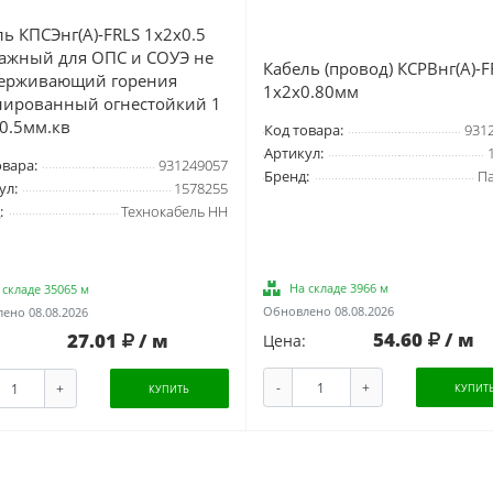
ь КПСЭнг(А)-FRLS 1х2х0.5
ажный для ОПС и СОУЭ не
Кабель (провод) КСРВнг(А)-F
ерживающий горения
1х2х0.80мм
нированный огнестойкий 1
 0.5мм.кв
Код товара:
931
Артикул:
овара:
931249057
Бренд:
П
ул:
1578255
:
Технокабель НН
На складе 3966 м
 складе 35065 м
Обновлено 08.08.2026
ено 08.08.2026
54.60
/ м
27.01
/ м
Цена:
-
+
+
КУПИТ
КУПИТЬ