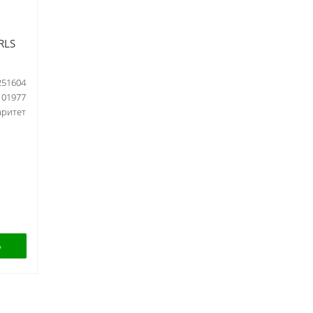
RLS
251604
101977
аритет
Ь