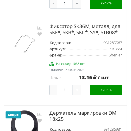
-
+
КУПИТЬ
Фиксатор SK36M, металл, для
SKF*, SKB*, SKC*, SY*, STB08*
Код товара:
931285567
Артикул:
SK36M
Бренд:
Shenler
На складе 1068 шт
Обновлено 08.08.2026
13.16
/ шт
Цена:
-
+
КУПИТЬ
Держатель маркировки DM
Акция
18x25
Код товара:
931236931